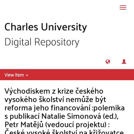
Skip to main content
Toggl
navig
View Item
Východiskem z krize českého
vysokého školství nemůže být
reforma jeho financování :polemika
s publikací Natalie Simonová (ed.),
Petr Matějů (vedoucí projektu) :
České vysoké školství na křižovatce.