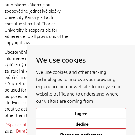
autorského zákona jsou
zodpovědné jednotlivé složky
Univerzity Karlovy. / Each
constituent part of Charles
University is responsible for
adherence to all provisions of the
copyright law.
Upozornění / Notice:
Získané
We use cookies
informace nemohou být použity k
výdělečným účelům nebo vydávány
za studijní, vědeckou nebo jinou
We use cookies and other tracking
tvůrčí činnost jiné osoby než autora.
technologies to improve your browsing
/ Any retrieved information shall not
experience on our website, to analyze our
be used for any commercial
website traffic, and to understand where
purposes or claimed as results of
our visitors are coming from.
studying, scientific or any other
creative activities of any person
I agree
other than the author.
DSpace software
copyright © 2002-
I decline
2015
DuraSpace
Change my preferences