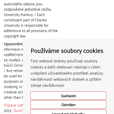
autorského zákona jsou
zodpovědné jednotlivé složky
Univerzity Karlovy. / Each
constituent part of Charles
University is responsible for
adherence to all provisions of the
copyright law.
Upozornění / Notice:
Získané
Používáme soubory cookies
informace nemohou být použity k
výdělečným účelům nebo vydávány
za studijní, vědeckou nebo jinou
Tyto webové stránky používají soubory
tvůrčí činnost jiné osoby než autora.
cookies a další sledovací nástroje s cílem
/ Any retrieved information shall not
vylepšení uživatelského prostředí, analýzy
be used for any commercial
návštěvnosti webových stránek a zjištění
purposes or claimed as results of
zdroje návštěvnosti.
studying, scientific or any other
creative activities of any person
Souhlasím
other than the author.
DSpace software
copyright © 2002-
Odmítám
2015
DuraSpace
Upravit mé předvolby