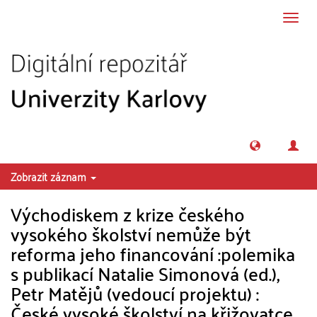
Přeskočit na obsah
Přepn
navig
Zobrazit záznam
Východiskem z krize českého
vysokého školství nemůže být
reforma jeho financování :polemika
s publikací Natalie Simonová (ed.),
Petr Matějů (vedoucí projektu) :
České vysoké školství na křižovatce.