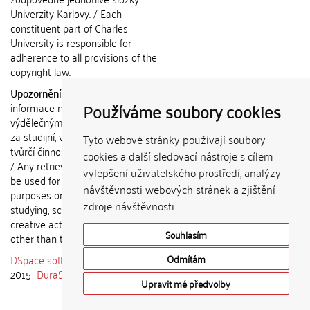
Univerzity Karlovy. / Each
constituent part of Charles
University is responsible for
adherence to all provisions of the
copyright law.
Upozornění / Notice:
Získané
Používáme soubory cookies
informace nemohou být použity k
výdělečným účelům nebo vydávány
za studijní, vědeckou nebo jinou
Tyto webové stránky používají soubory
tvůrčí činnost jiné osoby než autora.
cookies a další sledovací nástroje s cílem
/ Any retrieved information shall not
vylepšení uživatelského prostředí, analýzy
be used for any commercial
návštěvnosti webových stránek a zjištění
purposes or claimed as results of
zdroje návštěvnosti.
studying, scientific or any other
creative activities of any person
Souhlasím
other than the author.
DSpace software
copyright © 2002-
Odmítám
2015
DuraSpace
Upravit mé předvolby