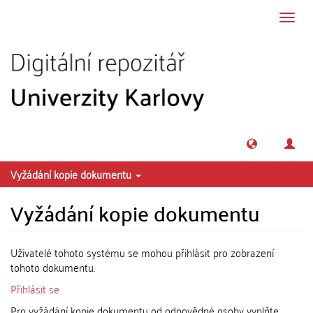
Přeskočit na obsah
Přepn
navig
Vyžádání kopie dokumentu
Vyžádání kopie dokumentu
Uživatelé tohoto systému se mohou přihlásit pro zobrazení
tohoto dokumentu.
Přihlásit se
Pro vyžádání kopie dokumentu od odpovědné osoby vyplňte