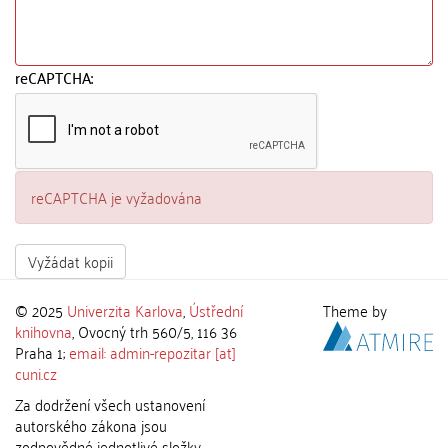
reCAPTCHA:
reCAPTCHA je vyžadována
Vyžádat kopii
© 2025
Univerzita Karlova
,
Ústřední
Theme by
knihovna
, Ovocný trh 560/5, 116 36
Praha 1;
email: admin-repozitar [at]
cuni.cz
Za dodržení všech ustanovení
autorského zákona jsou
zodpovědné jednotlivé složky