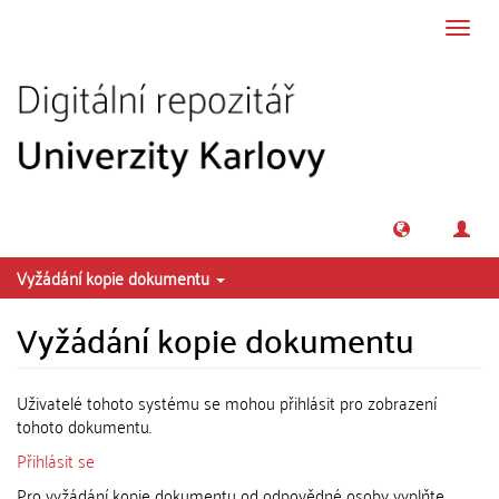
Přeskočit na obsah
Přepn
navig
Vyžádání kopie dokumentu
Vyžádání kopie dokumentu
Uživatelé tohoto systému se mohou přihlásit pro zobrazení
tohoto dokumentu.
Přihlásit se
Pro vyžádání kopie dokumentu od odpovědné osoby vyplňte