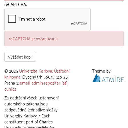
reCAPTCHA:
reCAPTCHA je vyžadována
Vyžádat kopii
© 2025
Univerzita Karlova
,
Ústřední
Theme by
knihovna
, Ovocný trh 560/5, 116 36
Praha 1;
email: admin-repozitar [at]
cuni.cz
Za dodržení všech ustanovení
autorského zákona jsou
zodpovědné jednotlivé složky
Univerzity Karlovy. / Each
constituent part of Charles
University is responsible for