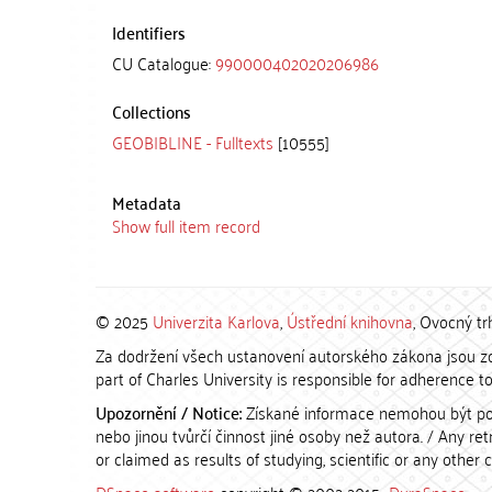
Identifiers
CU Catalogue:
990000402020206986
Collections
GEOBIBLINE - Fulltexts
[10555]
Metadata
Show full item record
© 2025
Univerzita Karlova
,
Ústřední knihovna
, Ovocný tr
Za dodržení všech ustanovení autorského zákona jsou zod
part of Charles University is responsible for adherence to 
Upozornění / Notice:
Získané informace nemohou být po
nebo jinou tvůrčí činnost jiné osoby než autora. / Any r
or claimed as results of studying, scientific or any other 