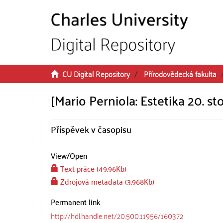
Skip to main content
CU Digital Repository
Přírodovědecká fakulta
[Mario Perniola: Estetika 20. sto
Příspěvek v časopisu
View/
Open
Text práce (49.96Kb)
Zdrojová metadata (3.968Kb)
Permanent link
http://hdl.handle.net/20.500.11956/160372