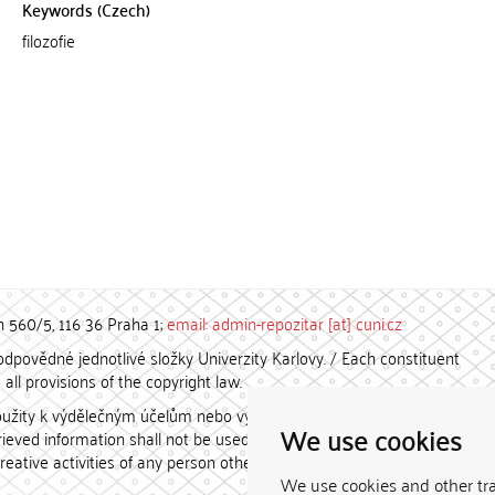
Keywords (Czech)
filozofie
h 560/5, 116 36 Praha 1;
email: admin-repozitar [at] cuni.cz
povědné jednotlivé složky Univerzity Karlovy. / Each constituent
all provisions of the copyright law.
užity k výdělečným účelům nebo vydávány za studijní, vědeckou
We use cookies
etrieved information shall not be used for any commercial purposes
creative activities of any person other than the author.
We use cookies and other tr