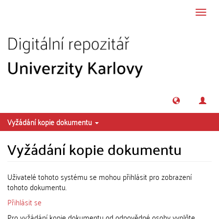
Přeskočit na obsah
Přepn
navig
Vyžádání kopie dokumentu
Vyžádání kopie dokumentu
Uživatelé tohoto systému se mohou přihlásit pro zobrazení
tohoto dokumentu.
Přihlásit se
Pro vyžádání kopie dokumentu od odpovědné osoby vyplňte