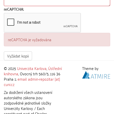
reCAPTCHA:
reCAPTCHA je vyžadována
Vyžádat kopii
© 2025
Univerzita Karlova
,
Ústřední
Theme by
knihovna
, Ovocný trh 560/5, 116 36
Praha 1;
email: admin-repozitar [at]
cuni.cz
Za dodržení všech ustanovení
autorského zákona jsou
zodpovědné jednotlivé složky
Univerzity Karlovy. / Each
constituent part of Charles