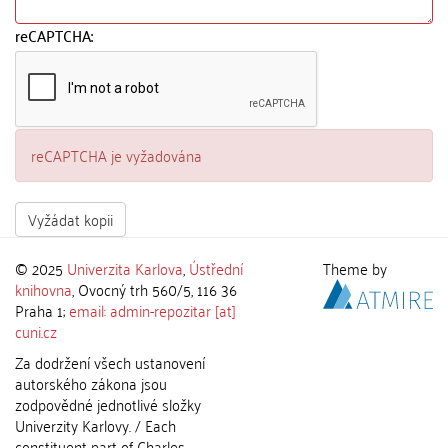
reCAPTCHA:
reCAPTCHA je vyžadována
Vyžádat kopii
© 2025
Univerzita Karlova
,
Ústřední
Theme by
knihovna
, Ovocný trh 560/5, 116 36
Praha 1;
email: admin-repozitar [at]
cuni.cz
Za dodržení všech ustanovení
autorského zákona jsou
zodpovědné jednotlivé složky
Univerzity Karlovy. / Each
constituent part of Charles