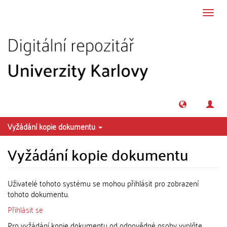
Přeskočit na obsah
Přepn
navig
Vyžádání kopie dokumentu
Vyžádání kopie dokumentu
Uživatelé tohoto systému se mohou přihlásit pro zobrazení
tohoto dokumentu.
Přihlásit se
Pro vyžádání kopie dokumentu od odpovědné osoby vyplňte