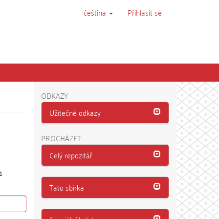
čeština
Přihlásit se
ODKAZY
Užitečné odkazy
PROCHÁZET
Celý repozitář
1
Tato sbírka