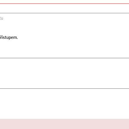
tu
řístupem.