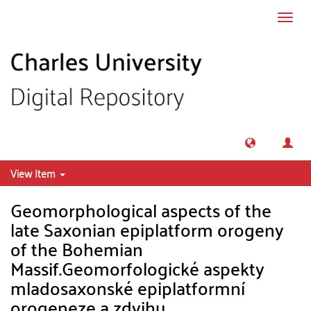
Skip to main content
Toggl
navig
View Item
Geomorphological aspects of the
late Saxonian epiplatform orogeny
of the Bohemian
Massif.Geomorfologické aspekty
mladosaxonské epiplatformní
orogeneze a zdvihu