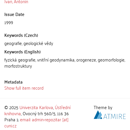
Ivan, Antonín
Issue Date
1999
Keywords (Czech)
geografie, geologické vědy
Keywords (English)
fyzická geografie, vnitřní geodynamika, orogeneze, geomorfologie,
morfostruktury
Metadata
Show full item record
© 2025
Univerzita Karlova
,
Ústřední
Theme by
knihovna
, Ovocný trh 560/5, 116 36
Praha 1;
email: admin-repozitar [at]
cuni.cz