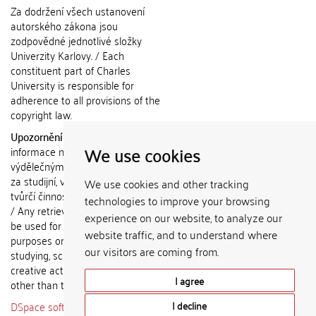
Za dodržení všech ustanovení
autorského zákona jsou
zodpovědné jednotlivé složky
Univerzity Karlovy. / Each
constituent part of Charles
University is responsible for
adherence to all provisions of the
copyright law.
Upozornění / Notice:
Získané
We use cookies
informace nemohou být použity k
výdělečným účelům nebo vydávány
za studijní, vědeckou nebo jinou
We use cookies and other tracking
tvůrčí činnost jiné osoby než autora.
technologies to improve your browsing
/ Any retrieved information shall not
experience on our website, to analyze our
be used for any commercial
website traffic, and to understand where
purposes or claimed as results of
our visitors are coming from.
studying, scientific or any other
creative activities of any person
I agree
other than the author.
DSpace software
copyright © 2002-
I decline