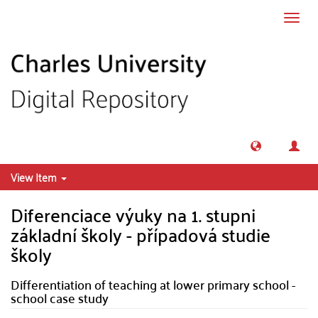
Skip to main content
Toggl
navig
View Item
Diferenciace výuky na 1. stupni
základní školy - případová studie
školy
Differentiation of teaching at lower primary school -
school case study