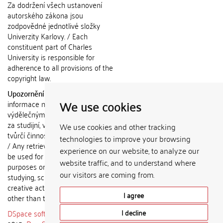
Za dodržení všech ustanovení
autorského zákona jsou
zodpovědné jednotlivé složky
Univerzity Karlovy. / Each
constituent part of Charles
University is responsible for
adherence to all provisions of the
copyright law.
Upozornění / Notice:
Získané
We use cookies
informace nemohou být použity k
výdělečným účelům nebo vydávány
za studijní, vědeckou nebo jinou
We use cookies and other tracking
tvůrčí činnost jiné osoby než autora.
technologies to improve your browsing
/ Any retrieved information shall not
experience on our website, to analyze our
be used for any commercial
website traffic, and to understand where
purposes or claimed as results of
our visitors are coming from.
studying, scientific or any other
creative activities of any person
I agree
other than the author.
DSpace software
copyright © 2002-
I decline