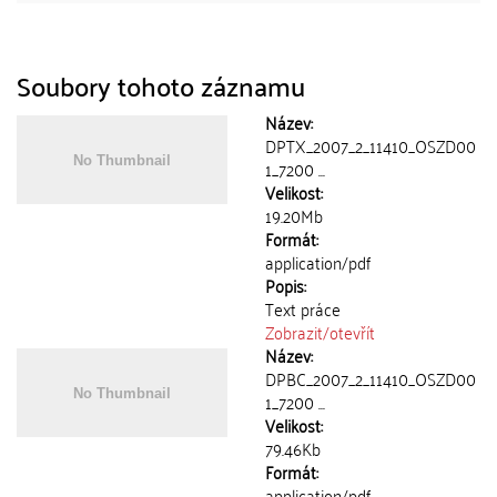
Soubory tohoto záznamu
Název:
DPTX_2007_2_11410_OSZD00
1_7200 ...
Velikost:
19.20Mb
Formát:
application/pdf
Popis:
Text práce
Zobrazit/
otevřít
Název:
DPBC_2007_2_11410_OSZD00
1_7200 ...
Velikost:
79.46Kb
Formát:
application/pdf