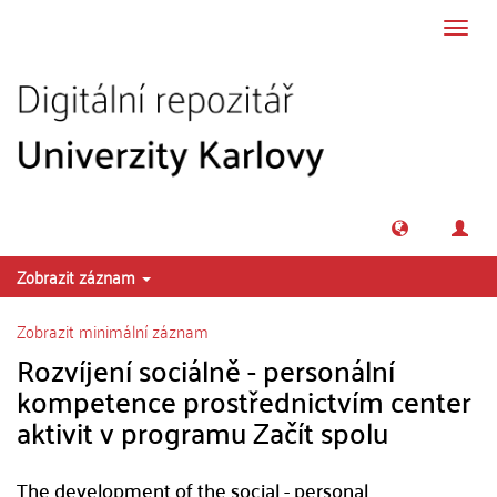
Přeskočit na obsah
Přepn
navig
Zobrazit záznam
Zobrazit minimální záznam
Rozvíjení sociálně - personální
kompetence prostřednictvím center
aktivit v programu Začít spolu
The development of the social - personal