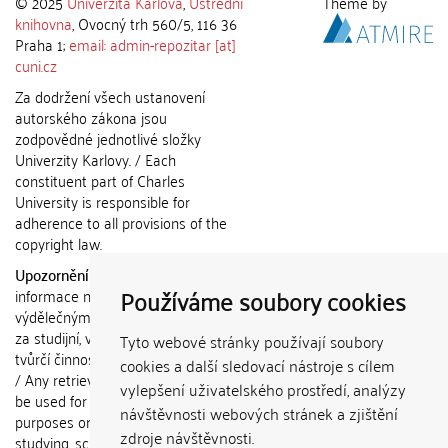
© 2025
Univerzita Karlova
,
Ústřední
Theme by
knihovna
, Ovocný trh 560/5, 116 36
Praha 1;
email: admin-repozitar [at]
cuni.cz
Za dodržení všech ustanovení
autorského zákona jsou
zodpovědné jednotlivé složky
Univerzity Karlovy. / Each
constituent part of Charles
University is responsible for
adherence to all provisions of the
copyright law.
Upozornění / Notice:
Získané
Používáme soubory cookies
informace nemohou být použity k
výdělečným účelům nebo vydávány
za studijní, vědeckou nebo jinou
Tyto webové stránky používají soubory
tvůrčí činnost jiné osoby než autora.
cookies a další sledovací nástroje s cílem
/ Any retrieved information shall not
vylepšení uživatelského prostředí, analýzy
be used for any commercial
návštěvnosti webových stránek a zjištění
purposes or claimed as results of
zdroje návštěvnosti.
studying, scientific or any other