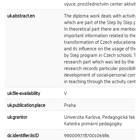
výuce, prostřednictvím center aktivit.
uk.abstract.en
The diploma work deals with activity 
which are part of the Step by Step pr
In theoretical part there are mention
important information related to the
transformation of Czech educational 
and its influence on the usage of the 
by Step program in Czech schools. Th
research part which was led by the ac
research records particular possibilitie
development of social-personal comp
in teaching through the activity center
uk.file-availability
V
uk.publication.place
Praha
uk.grantor
Univerzita Karlova, Pedagogická fakult
Katedra primární pedagogiky
dc.identifier.lisID
990009778700106986