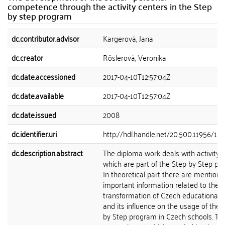
competence through the activity centers in the Step
by step program
dc.contributor.advisor
Kargerová, Jana
dc.creator
Röslerová, Veronika
dc.date.accessioned
2017-04-10T12:57:04Z
dc.date.available
2017-04-10T12:57:04Z
dc.date.issued
2008
dc.identifier.uri
http://hdl.handle.net/20.500.11956/15
dc.description.abstract
The diploma work deals with activity 
which are part of the Step by Step pr
In theoretical part there are mention
important information related to the
transformation of Czech educational 
and its influence on the usage of the 
by Step program in Czech schools. Th