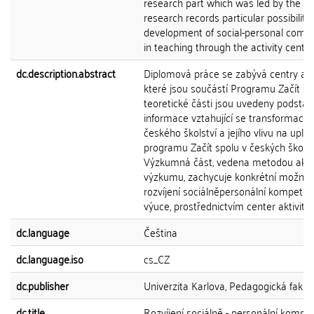
research part which was led by the ac
research records particular possibilitie
development of social-personal comp
in teaching through the activity center
dc.description.abstract
Diplomová práce se zabývá centry akti
které jsou součástí Programu Začít sp
teoretické části jsou uvedeny podstat
informace vztahující se transformaci
českého školství a jejího vlivu na upla
programu Začít spolu v českých školác
Výzkumná část, vedena metodou akč
výzkumu, zachycuje konkrétní možnos
rozvíjení sociálněpersonální kompete
výuce, prostřednictvím center aktivit.
dc.language
Čeština
dc.language.iso
cs_CZ
dc.publisher
Univerzita Karlova, Pedagogická fakul
dc.title
Rozvíjení sociálně - personální kompe