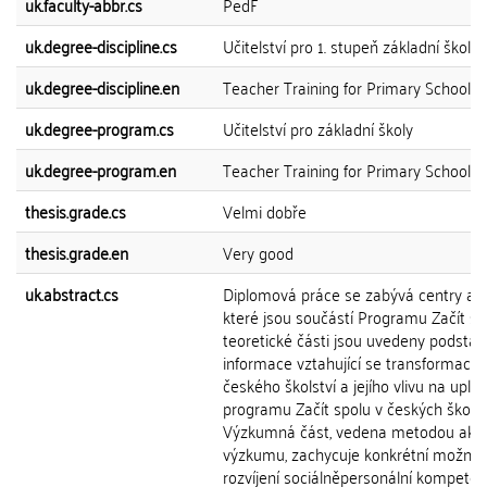
uk.faculty-abbr.cs
PedF
uk.degree-discipline.cs
Učitelství pro 1. stupeň základní školy
uk.degree-discipline.en
Teacher Training for Primary Schools
uk.degree-program.cs
Učitelství pro základní školy
uk.degree-program.en
Teacher Training for Primary Schools
thesis.grade.cs
Velmi dobře
thesis.grade.en
Very good
uk.abstract.cs
Diplomová práce se zabývá centry akti
které jsou součástí Programu Začít sp
teoretické části jsou uvedeny podstat
informace vztahující se transformaci
českého školství a jejího vlivu na upla
programu Začít spolu v českých školác
Výzkumná část, vedena metodou akč
výzkumu, zachycuje konkrétní možnos
rozvíjení sociálněpersonální kompete