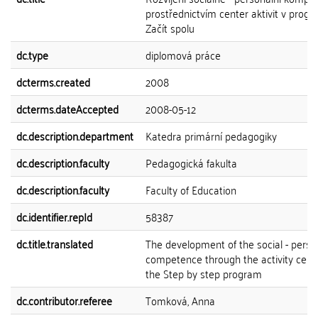
prostřednictvím center aktivit v prog
Začít spolu
dc.type
diplomová práce
dcterms.created
2008
dcterms.dateAccepted
2008-05-12
dc.description.department
Katedra primární pedagogiky
dc.description.faculty
Pedagogická fakulta
dc.description.faculty
Faculty of Education
dc.identifier.repId
58387
dc.title.translated
The development of the social - perso
competence through the activity cente
the Step by step program
dc.contributor.referee
Tomková, Anna