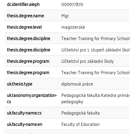
dc.identifier.aleph
000977870
thesis.degree.name
Mgr.
thesis.degree.level
magisterské
thesis.degree.discipline
Teacher Training for Primary Schools
thesis.degree.discipline
Učitelství pro 1. stupeň základní školy
thesis.degree.program
Učitelství pro základní školy
thesis.degree.program
Teacher Training for Primary Schools
uk.thesis.type
diplomová práce
uk.taxonomy.organization-
Pedagogická fakulta::Katedra primární
cs
pedagogiky
uk.faculty-name.cs
Pedagogická fakulta
uk.faculty-name.en
Faculty of Education