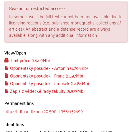
Reason for restricted acccess:
In some cases, the full text cannot be made available due to
licensing reasons (e.g., published monographs, collections of
articles). An abstract and a defense record are always
available, along with any additional information.
View/
Open
Text práce (144.9Mb)
Oponentský posudek - Antonín (470.8Kb)
Oponentský posudek - Franc (1.597Mb)
Oponentský posudek - Jiroušek (1.484Mb)
Zápis z vědecké rady fakulty (5.973Mb)
Permanent link
http://hdl.handle.net/20.500.11956/152699
Identifiers