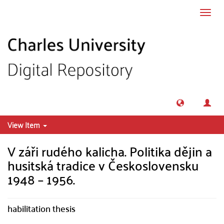
Skip to main content
Toggl
navig
View Item
V záři rudého kalicha. Politika dějin a
husitská tradice v Československu
1948 – 1956.
habilitation thesis