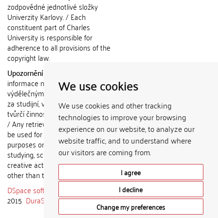
zodpovědné jednotlivé složky
Univerzity Karlovy. / Each
constituent part of Charles
University is responsible for
adherence to all provisions of the
copyright law.
Upozornění / Notice:
Získané
We use cookies
informace nemohou být použity k
výdělečným účelům nebo vydávány
za studijní, vědeckou nebo jinou
We use cookies and other tracking
tvůrčí činnost jiné osoby než autora.
technologies to improve your browsing
/ Any retrieved information shall not
experience on our website, to analyze our
be used for any commercial
website traffic, and to understand where
purposes or claimed as results of
our visitors are coming from.
studying, scientific or any other
creative activities of any person
I agree
other than the author.
DSpace software
copyright © 2002-
I decline
2015
DuraSpace
Change my preferences