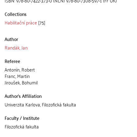
ISBN: 978-80-7422-373-0 (NLN) 978-80-7308-597-1 (FF UK)
Collections
Habilitační práce
[75]
Author
Randák, Jan
Referee
Antonín, Robert
Franc, Martin
Jiroušek, Bohumil
Author's Affiliation
Univerzita Karlova, Filozofická fakulta
Faculty / Institute
Filozofická fakulta