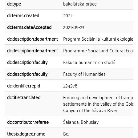
dc.type
bakalářská práce
dcterms.created
2021
dcterms.dateAccepted
2021-09-23
dc.description.department
Program Sociální a kulturní ekologie
dc.description.department
Programme Social and Cultural Ecolo
dc.description.faculty
Fakulta humanitních studií
dc.description.faculty
Faculty of Humanities
dc.identifier.repId
234378
dc.title.translated
Forming and development of tramp
settlements in the valley of the Golde
Canyon of the Sázava River
dc.contributor.referee
Šalanda, Bohuslav
thesis.degree.name
Bc.