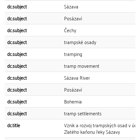
dc.subject
Sázava
dc.subject
Posázaví
dc.subject
Čechy
dc.subject
trampské osady
dc.subject
tramping
dc.subject
tramp movement
dc.subject
Sázava River
dc.subject
Posázaví
dc.subject
Bohemia
dc.subject
tramp settlements
dc.title
Vznik a rozvoj trampských osad v údol
Zlatého kaňonu řeky Sázavy