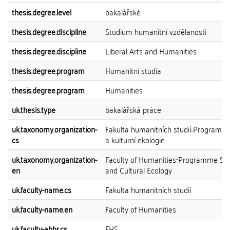
thesis.degree.level
bakalářské
thesis.degree.discipline
Studium humanitní vzdělanosti
thesis.degree.discipline
Liberal Arts and Humanities
thesis.degree.program
Humanitní studia
thesis.degree.program
Humanities
uk.thesis.type
bakalářská práce
uk.taxonomy.organization-
Fakulta humanitních studií::Program So
cs
a kulturní ekologie
uk.taxonomy.organization-
Faculty of Humanities::Programme Soc
en
and Cultural Ecology
uk.faculty-name.cs
Fakulta humanitních studií
uk.faculty-name.en
Faculty of Humanities
uk.faculty-abbr.cs
FHS