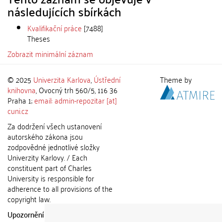
následujících sbírkách
Kvalifikační práce
[7488]
Theses
Zobrazit minimální záznam
© 2025
Univerzita Karlova
,
Ústřední
Theme by
knihovna
, Ovocný trh 560/5, 116 36
Praha 1;
email: admin-repozitar [at]
cuni.cz
Za dodržení všech ustanovení
autorského zákona jsou
zodpovědné jednotlivé složky
Univerzity Karlovy. / Each
constituent part of Charles
University is responsible for
adherence to all provisions of the
copyright law.
Upozornění / Notice:
Získané