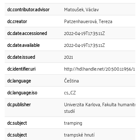
dc.contributor.advisor
Matoušek, Václav
dc.creator
Patzenhauerová, Tereza
dc.date.accessioned
2022-04-19T17:35:11Z
dc.date.available
2022-04-19T17:35:11Z
dc.date.issued
2021
dc.identifier.uri
http://hdl.handle.net/20.500.11956/15
dc.language
Čeština
dc.language.iso
cs_CZ
dc.publisher
Univerzita Karlova, Fakulta humanitní
studií
dc.subject
tramping
dc.subject
trampské hnutí