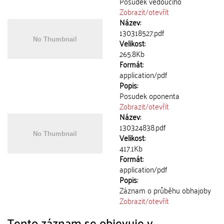
Posudek vedoucího
Zobrazit/
otevřít
Název:
130318527.pdf
Velikost:
265.8Kb
Formát:
application/pdf
Popis:
Posudek oponenta
Zobrazit/
otevřít
Název:
130324838.pdf
Velikost:
417.1Kb
Formát:
application/pdf
Popis:
Záznam o průběhu obhajoby
Zobrazit/
otevřít
Tento záznam se objevuje v