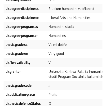
uk.degree-discipline.cs
Studium humanitní vzdělanosti
uk.degree-discipline.en
Liberal Arts and Humanities
uk.degree-program.cs
Humanitní studia
uk.degree-program.en
Humanities
thesis.grade.cs
Velmi dobře
thesis.grade.en
Very good
uk.file-availability
V
uk.grantor
Univerzita Karlova, Fakulta humanitní
studií, Program Sociální a kulturní eko
thesis.grade.code
2
uk.publication-place
Praha
uk.thesis.defenceStatus
O