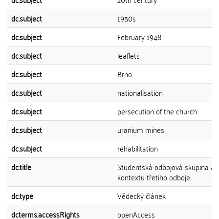
dc.subject
1950s
dc.subject
February 1948
dc.subject
leaflets
dc.subject
Brno
dc.subject
nationalisation
dc.subject
persecution of the church
dc.subject
uranium mines
dc.subject
rehabilitation
dc.title
Studentská odbojová skupina An
kontextu třetího odboje
dc.type
Vědecký článek
dcterms.accessRights
openAccess