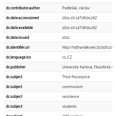
dc.contributor.author
Podlešák, Václav
dc.date.accessioned
2021-10-14T08:56:29Z
dc.date.available
2021-10-14T08:56:29Z
dc.date.issued
2021
dc.identifier.uri
http://hdl.handle.net/20.500.119
dc.language.iso
cs_CZ
dc.publisher
Univerzita Karlova, Filozofická fa
dc.subject
Third Resistance
dc.subject
communism
dc.subject
resistence
dc.subject
students
dc.subject
20th century