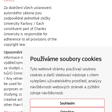
Za dodržení všech ustanovení
autorského zákona jsou
zodpovědné jednotlivé složky
Univerzity Karlovy. / Each
constituent part of Charles
University is responsible for
adherence to all provisions of the
copyright law.
Upozornění / Notice:
Získané
Používáme soubory cookies
informace nemohou být použity k
výdělečným účelům nebo vydávány
za studijní, vědeckou nebo jinou
Tyto webové stránky používají soubory
tvůrčí činnost jiné osoby než autora.
cookies a další sledovací nástroje s cílem
/ Any retrieved information shall not
vylepšení uživatelského prostředí, analýzy
be used for any commercial
návštěvnosti webových stránek a zjištění
purposes or claimed as results of
zdroje návštěvnosti.
studying, scientific or any other
creative activities of any person
Souhlasím
other than the author.
Odmítám