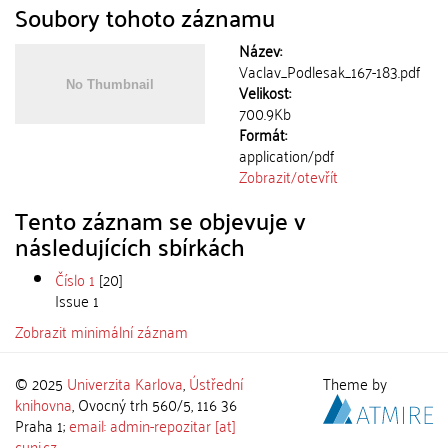
Soubory tohoto záznamu
Název:
Vaclav_Podlesak_167-183.pdf
Velikost:
700.9Kb
Formát:
application/pdf
Zobrazit/
otevřít
Tento záznam se objevuje v
následujících sbírkách
Číslo 1
[20]
Issue 1
Zobrazit minimální záznam
© 2025
Univerzita Karlova
,
Ústřední
Theme by
knihovna
, Ovocný trh 560/5, 116 36
Praha 1;
email: admin-repozitar [at]
cuni.cz