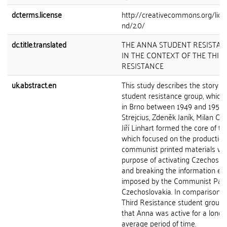
dcterms.license
http://creativecommons.org/lice
nd/2.0/
dc.title.translated
THE ANNA STUDENT RESISTA
IN THE CONTEXT OF THE THIR
RESISTANCE
uk.abstract.en
This study describes the story o
student resistance group, which
in Brno between 1949 and 1951. 
Strejcius, Zdeněk Janík, Milan O
Jiří Linhart formed the core of th
which focused on the production 
communist printed materials wit
purpose of activating Czechoslov
and breaking the information e
imposed by the Communist Part
Czechoslovakia. In comparison w
Third Resistance student groups, 
that Anna was active for a longe
average period of time.