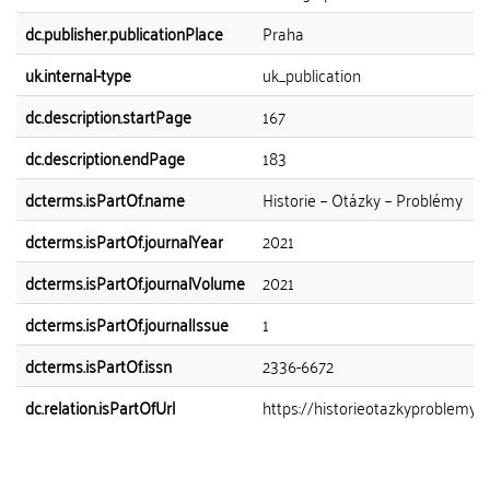
dc.publisher.publicationPlace
Praha
uk.internal-type
uk_publication
dc.description.startPage
167
dc.description.endPage
183
dcterms.isPartOf.name
Historie – Otázky – Problémy
dcterms.isPartOf.journalYear
2021
dcterms.isPartOf.journalVolume
2021
dcterms.isPartOf.journalIssue
1
dcterms.isPartOf.issn
2336-6672
dc.relation.isPartOfUrl
https://historieotazkyproblemy.ff.