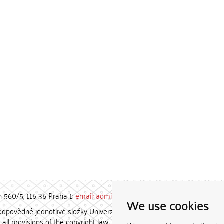
h 560/5, 116 36 Praha 1;
email: admin-repozitar [at] cuni.cz
We use cookies
povědné jednotlivé složky Univerzity Karlovy. / Each constituent
all provisions of the copyright law.