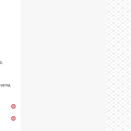
o,
ovenia,