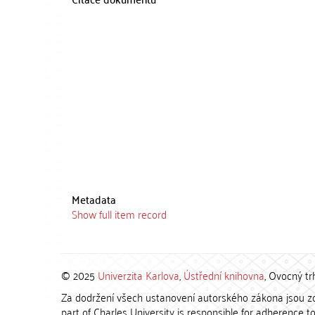
Metadata
Show full item record
© 2025
Univerzita Karlova
,
Ústřední knihovna
, Ovocný tr
Za dodržení všech ustanovení autorského zákona jsou zod
part of Charles University is responsible for adherence to 