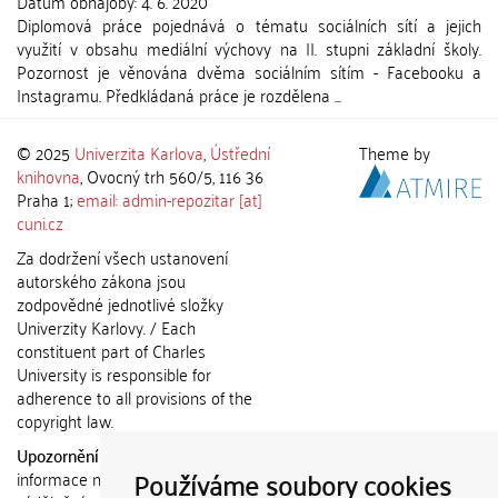
Datum obhajoby:
4. 6. 2020
Diplomová práce pojednává o tématu sociálních sítí a jejich
využití v obsahu mediální výchovy na II. stupni základní školy.
Pozornost je věnována dvěma sociálním sítím - Facebooku a
Instagramu. Předkládaná práce je rozdělena ...
© 2025
Univerzita Karlova
,
Ústřední
Theme by
knihovna
, Ovocný trh 560/5, 116 36
Praha 1;
email: admin-repozitar [at]
cuni.cz
Za dodržení všech ustanovení
autorského zákona jsou
zodpovědné jednotlivé složky
Univerzity Karlovy. / Each
constituent part of Charles
University is responsible for
adherence to all provisions of the
copyright law.
Upozornění / Notice:
Získané
Používáme soubory cookies
informace nemohou být použity k