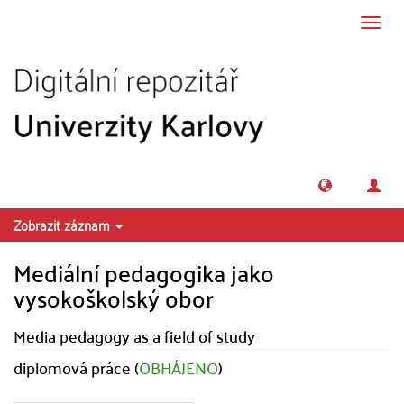
Přeskočit na obsah
Přepn
navig
Zobrazit záznam
Mediální pedagogika jako
vysokoškolský obor
Media pedagogy as a field of study
diplomová práce (
OBHÁJENO
)