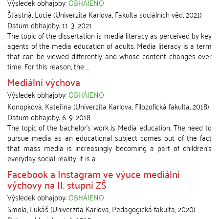
Výsledek obhajoby:
OBHÁJENO
Šťastná, Lucie
(
Univerzita Karlova, Fakulta sociálních věd
,
2021
)
Datum obhajoby:
11. 3. 2021
The topic of the dissertation is media literacy as perceived by key
agents of the media education of adults. Media literacy is a term
that can be viewed differently and whose content changes over
time. For this reason, the ...
Mediální výchova
Výsledek obhajoby:
OBHÁJENO
Konopková, Kateřina
(
Univerzita Karlova, Filozofická fakulta
,
2018
)
Datum obhajoby:
6. 9. 2018
The topic of the bachelor's work is Media education. The need to
pursue media as an educational subject comes out of the fact
that mass media is increasingly becoming a part of children's
everyday social reality, it is a ...
Facebook a Instagram ve výuce mediální
výchovy na II. stupni ZŠ
Výsledek obhajoby:
OBHÁJENO
Smola, Lukáš
(
Univerzita Karlova, Pedagogická fakulta
,
2020
)