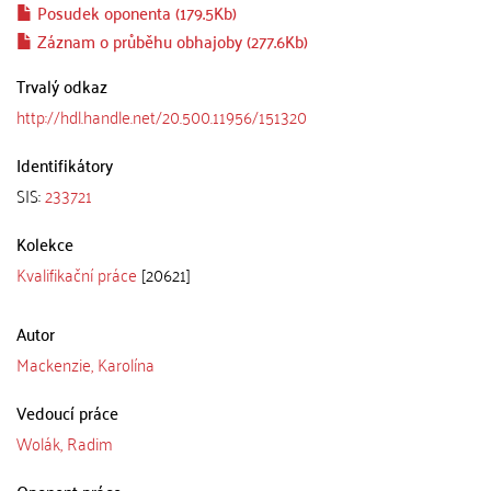
Posudek oponenta (179.5Kb)
Záznam o průběhu obhajoby (277.6Kb)
Trvalý odkaz
http://hdl.handle.net/20.500.11956/151320
Identifikátory
SIS:
233721
Kolekce
Kvalifikační práce
[20621]
Autor
Mackenzie, Karolína
Vedoucí práce
Wolák, Radim