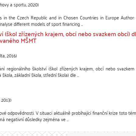
chovy a sportu
,
2020
)
es in the Czech Republic and in Chosen Countries in Europe Author: 
lyse different models of sport financing ...
ví (škol zřízených krajem, obcí nebo svazkem obcí) d
hovaného MŠMT
lta
,
2016
)
í regionálního školství (škol zřízených krajem, obcí nebo svazkem 
kola, základní škola, střední škola) dle ...
,
2013
)
vé odpovědnosti. V situaci aktuálně probíhající finanční krize toto té
má negativní důsledky zejména ve ...