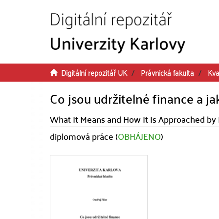
Přeskočit na obsah
Digitální repozitář UK
Právnická fakulta
Kva
Co jsou udržitelné finance a jak
What It Means and How It Is Approached by 
diplomová práce (
OBHÁJENO
)