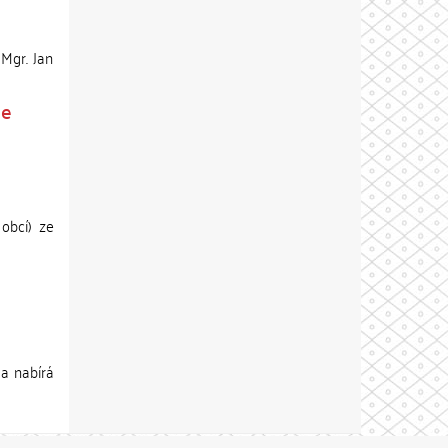
Mgr. Jan
le
obcí) ze
ma nabírá