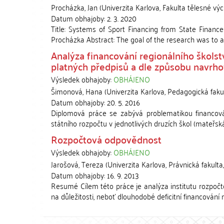
Procházka, Jan
(
Univerzita Karlova, Fakulta tělesné vý
Datum obhajoby:
2. 3. 2020
Title: Systems of Sport Financing from State Financ
Procházka Abstract: The goal of the research was to ana
Analýza financování regionálního školst
platných předpisů a dle způsobu navr
Výsledek obhajoby:
OBHÁJENO
Šimonová, Hana
(
Univerzita Karlova, Pedagogická faku
Datum obhajoby:
20. 5. 2016
Diplomová práce se zabývá problematikou financován
státního rozpočtu v jednotlivých druzích škol (mateřská š
Rozpočtová odpovědnost
Výsledek obhajoby:
OBHÁJENO
Jarošová, Tereza
(
Univerzita Karlova, Právnická fakulta
Datum obhajoby:
16. 9. 2013
Resumé Cílem této práce je analýza institutu rozpočto
na důležitosti, neboť dlouhodobé deficitní financování 