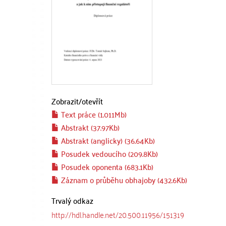
Zobrazit/
otevřít
Text práce (1.011Mb)
Abstrakt (37.97Kb)
Abstrakt (anglicky) (36.64Kb)
Posudek vedoucího (209.8Kb)
Posudek oponenta (683.1Kb)
Záznam o průběhu obhajoby (432.6Kb)
Trvalý odkaz
http://hdl.handle.net/20.500.11956/151319