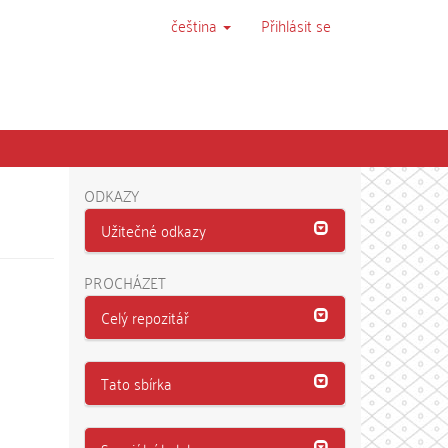
čeština
Přihlásit se
ODKAZY
Užitečné odkazy
PROCHÁZET
Celý repozitář
Tato sbírka