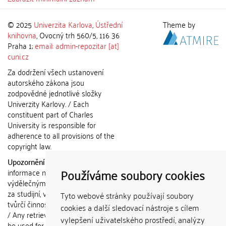
© 2025
Univerzita Karlova
,
Ústřední
Theme by
knihovna
, Ovocný trh 560/5, 116 36
Praha 1;
email: admin-repozitar [at]
cuni.cz
Za dodržení všech ustanovení
autorského zákona jsou
zodpovědné jednotlivé složky
Univerzity Karlovy. / Each
constituent part of Charles
University is responsible for
adherence to all provisions of the
copyright law.
Upozornění / Notice:
Získané
Používáme soubory cookies
informace nemohou být použity k
výdělečným účelům nebo vydávány
za studijní, vědeckou nebo jinou
Tyto webové stránky používají soubory
tvůrčí činnost jiné osoby než autora.
cookies a další sledovací nástroje s cílem
/ Any retrieved information shall not
vylepšení uživatelského prostředí, analýzy
be used for any commercial