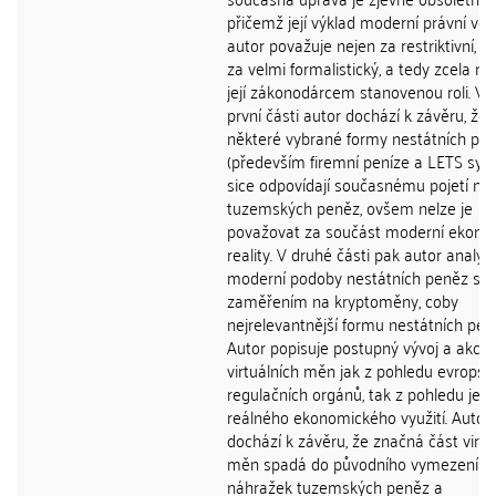
přičemž její výklad moderní právní vě
autor považuje nejen za restriktivní, a
za velmi formalistický, a tedy zcela nep
její zákonodárcem stanovenou roli. V 
první části autor dochází k závěru, že
některé vybrané formy nestátních pe
(především firemní peníze a LETS sys
sice odpovídají současnému pojetí ná
tuzemských peněz, ovšem nelze je
považovat za součást moderní ekono
reality. V druhé části pak autor analyz
moderní podoby nestátních peněz se
zaměřením na kryptoměny, coby
nejrelevantnější formu nestátních pen
Autor popisuje postupný vývoj a akcep
virtuálních měn jak z pohledu evropsk
regulačních orgánů, tak z pohledu jeji
reálného ekonomického využití. Autor
dochází k závěru, že značná část virtu
měn spadá do původního vymezení
náhražek tuzemských peněz a