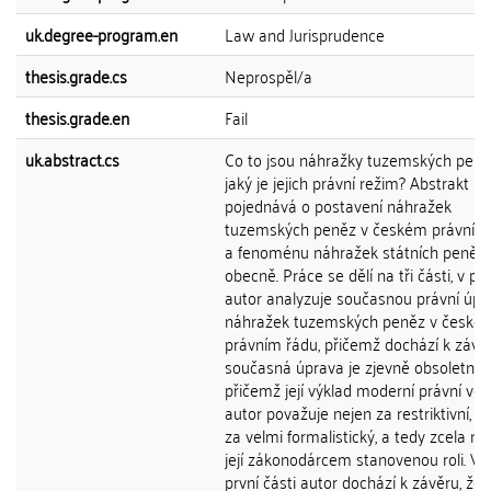
uk.degree-program.en
Law and Jurisprudence
thesis.grade.cs
Neprospěl/a
thesis.grade.en
Fail
uk.abstract.cs
Co to jsou náhražky tuzemských peně
jaký je jejich právní režim? Abstrakt P
pojednává o postavení náhražek
tuzemských peněz v českém právním
a fenoménu náhražek státních peněz
obecně. Práce se dělí na tři části, v prv
autor analyzuje současnou právní úpr
náhražek tuzemských peněz v české
právním řádu, přičemž dochází k závěr
současná úprava je zjevně obsoletní,
přičemž její výklad moderní právní vě
autor považuje nejen za restriktivní, a
za velmi formalistický, a tedy zcela nep
její zákonodárcem stanovenou roli. V 
první části autor dochází k závěru, že