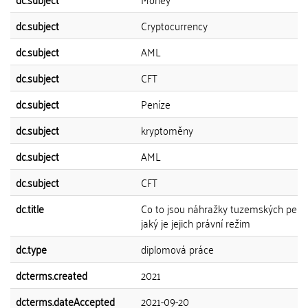
dc.subject
Cryptocurrency
dc.subject
AML
dc.subject
CFT
dc.subject
Peníze
dc.subject
kryptoměny
dc.subject
AML
dc.subject
CFT
dc.title
Co to jsou náhražky tuzemských peně
jaký je jejich právní režim
dc.type
diplomová práce
dcterms.created
2021
dcterms.dateAccepted
2021-09-20