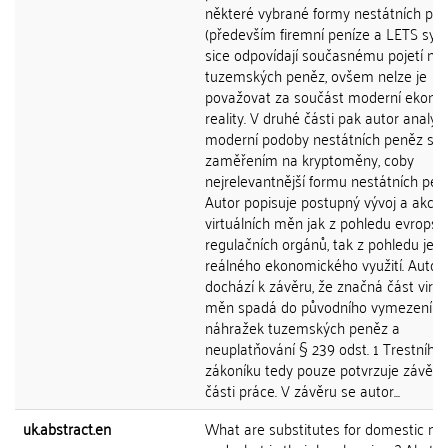
některé vybrané formy nestátních pe
(především firemní peníze a LETS sys
sice odpovídají současnému pojetí ná
tuzemských peněz, ovšem nelze je
považovat za součást moderní ekono
reality. V druhé části pak autor analyz
moderní podoby nestátních peněz se
zaměřením na kryptoměny, coby
nejrelevantnější formu nestátních pen
Autor popisuje postupný vývoj a akcep
virtuálních měn jak z pohledu evropsk
regulačních orgánů, tak z pohledu jeji
reálného ekonomického využití. Autor
dochází k závěru, že značná část virtu
měn spadá do původního vymezení
náhražek tuzemských peněz a
neuplatňování § 239 odst. 1 Trestního
zákoníku tedy pouze potvrzuje závěry 
části práce. V závěru se autor...
uk.abstract.en
What are substitutes for domestic m