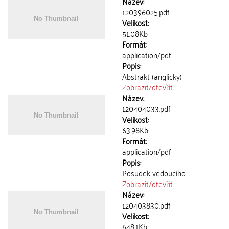
Název:
120396025.pdf
Velikost:
51.08Kb
Formát:
application/pdf
Popis:
Abstrakt (anglicky)
Zobrazit/
otevřít
Název:
120404033.pdf
Velikost:
63.98Kb
Formát:
application/pdf
Popis:
Posudek vedoucího
Zobrazit/
otevřít
Název:
120403830.pdf
Velikost:
648.1Kb