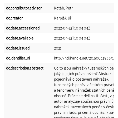
dc.contributor.advisor
Kotáb, Petr
dc.creator
Karpják, Jiří
dc.date.accessioned
2022-04-13T10:04:04Z
dc.date.available
2022-04-13T10:04:04Z
dc.date.issued
2021
dc.identifier.uri
http://hdl.handle.net/20.500.11956/15
dc.description.abstract
Co to jsou náhražky tuzemských peně
jaký je jejich právní režim? Abstrakt P
pojednává o postavení náhražek
tuzemských peněz v českém právním
a fenoménu náhražek státních peněz
obecně. Práce se dělí na tři části, v prv
autor analyzuje současnou právní úpr
náhražek tuzemských peněz v české
právním řádu, přičemž dochází k závěr
současná úprava je zjevně obsoletní,