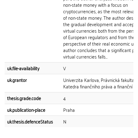
non-state money with a focus on
cryptocurrencies, as the most relevan
of non-state money. The author descr
the gradual development and accepta
virtual currencies both from the persp
of European regulators and from the
perspective of their real economic use
author concludes that a significant par
virtual currencies falls...
uk.file-availability
V
uk.grantor
Univerzita Karlova, Právnická fakulta,
Katedra finančního práva a finanční v
thesis.grade.code
4
uk.publication-place
Praha
uk.thesis.defenceStatus
N