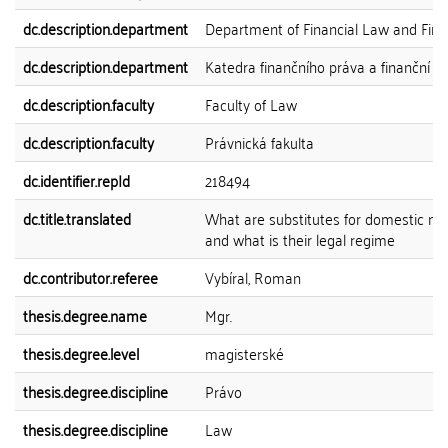
dc.description.department
Department of Financial Law and Fin
dc.description.department
Katedra finančního práva a finanční v
dc.description.faculty
Faculty of Law
dc.description.faculty
Právnická fakulta
dc.identifier.repId
218494
dc.title.translated
What are substitutes for domestic m
and what is their legal regime
dc.contributor.referee
Vybíral, Roman
thesis.degree.name
Mgr.
thesis.degree.level
magisterské
thesis.degree.discipline
Právo
thesis.degree.discipline
Law