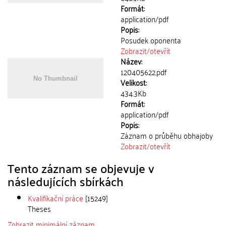
Formát:
application/pdf
Popis:
Posudek oponenta
Zobrazit/
otevřít
Název:
120405622.pdf
Velikost:
434.3Kb
Formát:
application/pdf
Popis:
Záznam o průběhu obhajoby
Zobrazit/
otevřít
Tento záznam se objevuje v
následujících sbírkách
Kvalifikační práce
[15249]
Theses
Zobrazit minimální záznam