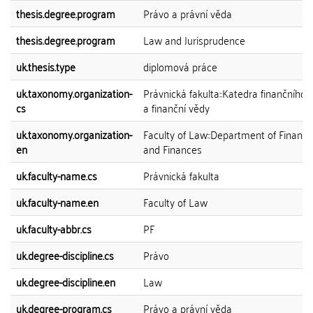
thesis.degree.program
Právo a právní věda
thesis.degree.program
Law and Jurisprudence
uk.thesis.type
diplomová práce
uk.taxonomy.organization-
Právnická fakulta::Katedra finančního 
cs
a finanční vědy
uk.taxonomy.organization-
Faculty of Law::Department of Financi
en
and Finances
uk.faculty-name.cs
Právnická fakulta
uk.faculty-name.en
Faculty of Law
uk.faculty-abbr.cs
PF
uk.degree-discipline.cs
Právo
uk.degree-discipline.en
Law
uk.degree-program.cs
Právo a právní věda