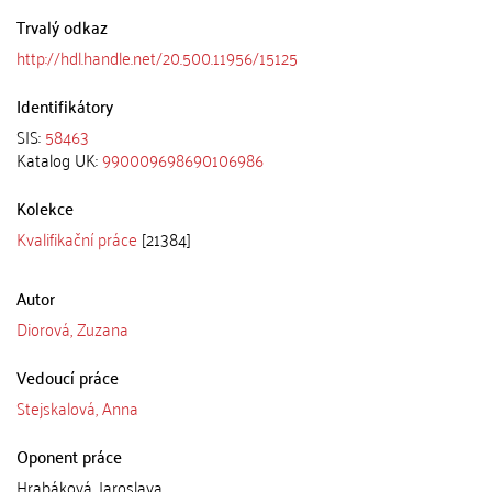
Trvalý odkaz
http://hdl.handle.net/20.500.11956/15125
Identifikátory
SIS:
58463
Katalog UK:
990009698690106986
Kolekce
Kvalifikační práce
[21384]
Autor
Diorová, Zuzana
Vedoucí práce
Stejskalová, Anna
Oponent práce
Hrabáková, Jaroslava