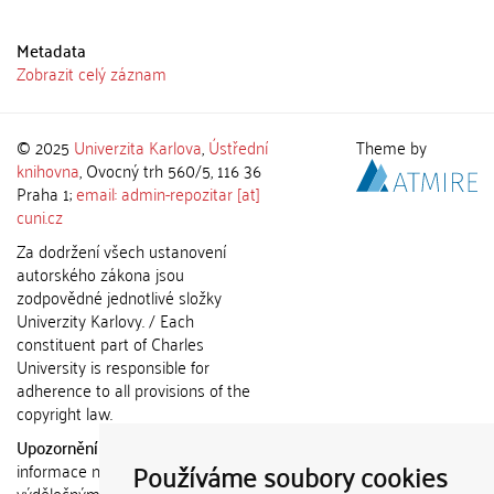
Metadata
Zobrazit celý záznam
© 2025
Univerzita Karlova
,
Ústřední
Theme by
knihovna
, Ovocný trh 560/5, 116 36
Praha 1;
email: admin-repozitar [at]
cuni.cz
Za dodržení všech ustanovení
autorského zákona jsou
zodpovědné jednotlivé složky
Univerzity Karlovy. / Each
constituent part of Charles
University is responsible for
adherence to all provisions of the
copyright law.
Upozornění / Notice:
Získané
Používáme soubory cookies
informace nemohou být použity k
výdělečným účelům nebo vydávány