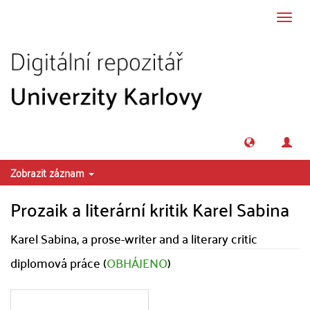
Přeskočit na obsah
Přepn
navig
Zobrazit záznam
Prozaik a literární kritik Karel Sabina
Karel Sabina, a prose-writer and a literary critic
diplomová práce (
OBHÁJENO
)