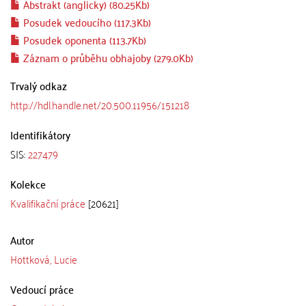
Abstrakt (anglicky) (80.25Kb)
Posudek vedoucího (117.3Kb)
Posudek oponenta (113.7Kb)
Záznam o průběhu obhajoby (279.0Kb)
Trvalý odkaz
http://hdl.handle.net/20.500.11956/151218
Identifikátory
SIS:
227479
Kolekce
Kvalifikační práce
[20621]
Autor
Hottková, Lucie
Vedoucí práce