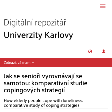
Přeskočit na obsah
Přepn
navig
Zobrazit záznam
Jak se senioři vyrovnávají se
samotou: komparativní studie
copingových strategií
How elderly people cope with loneliness:
comparative study of coping strategies