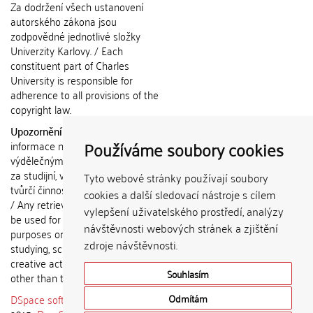
Za dodržení všech ustanovení
autorského zákona jsou
zodpovědné jednotlivé složky
Univerzity Karlovy. / Each
constituent part of Charles
University is responsible for
adherence to all provisions of the
copyright law.
Upozornění / Notice:
Získané
Používáme soubory cookies
informace nemohou být použity k
výdělečným účelům nebo vydávány
za studijní, vědeckou nebo jinou
Tyto webové stránky používají soubory
tvůrčí činnost jiné osoby než autora.
cookies a další sledovací nástroje s cílem
/ Any retrieved information shall not
vylepšení uživatelského prostředí, analýzy
be used for any commercial
návštěvnosti webových stránek a zjištění
purposes or claimed as results of
zdroje návštěvnosti.
studying, scientific or any other
creative activities of any person
Souhlasím
other than the author.
DSpace software
copyright © 2002-
Odmítám