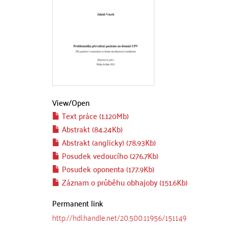
View/
Open
Text práce (1.120Mb)
Abstrakt (84.24Kb)
Abstrakt (anglicky) (78.93Kb)
Posudek vedoucího (276.7Kb)
Posudek oponenta (177.9Kb)
Záznam o průběhu obhajoby (151.6Kb)
Permanent link
http://hdl.handle.net/20.500.11956/151149