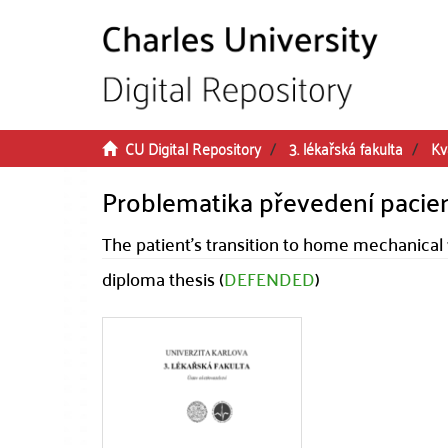
Skip to main content
CU Digital Repository
3. lékařská fakulta
Kv
Problematika převedení pacie
The patient's transition to home mechanical 
diploma thesis (
DEFENDED
)