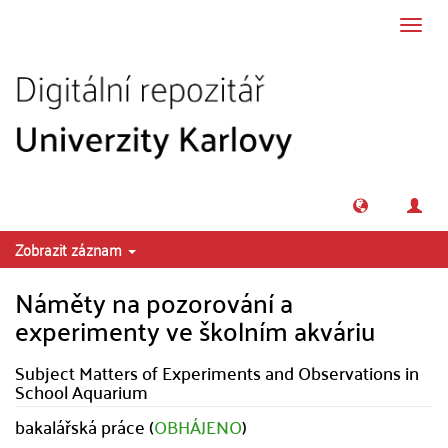
Přeskočit na obsah
Přepn
navig
Zobrazit záznam
Náměty na pozorování a
experimenty ve školním akváriu
Subject Matters of Experiments and Observations in
School Aquarium
bakalářská práce (
OBHÁJENO
)