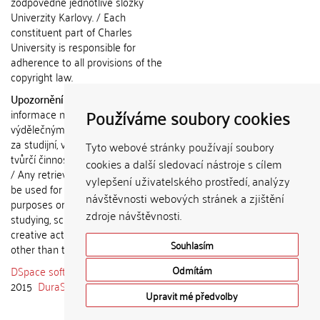
zodpovědné jednotlivé složky
Univerzity Karlovy. / Each
constituent part of Charles
University is responsible for
adherence to all provisions of the
copyright law.
Upozornění / Notice:
Získané
Používáme soubory cookies
informace nemohou být použity k
výdělečným účelům nebo vydávány
za studijní, vědeckou nebo jinou
Tyto webové stránky používají soubory
tvůrčí činnost jiné osoby než autora.
cookies a další sledovací nástroje s cílem
/ Any retrieved information shall not
vylepšení uživatelského prostředí, analýzy
be used for any commercial
návštěvnosti webových stránek a zjištění
purposes or claimed as results of
zdroje návštěvnosti.
studying, scientific or any other
creative activities of any person
Souhlasím
other than the author.
DSpace software
copyright © 2002-
Odmítám
2015
DuraSpace
Upravit mé předvolby