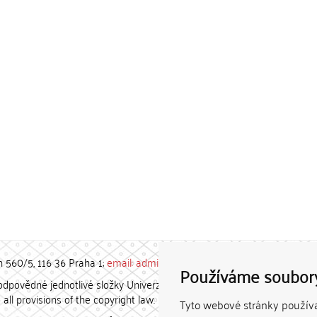
h 560/5, 116 36 Praha 1;
email: admin-repozitar [at] cuni.cz
Používáme soubor
povědné jednotlivé složky Univerzity Karlovy. / Each constituent
all provisions of the copyright law.
Tyto webové stránky používaj