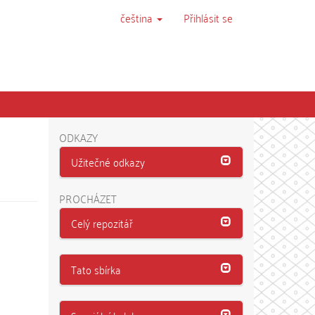
čeština
Přihlásit se
ODKAZY
Užitečné odkazy
PROCHÁZET
Celý repozitář
Tato sbírka