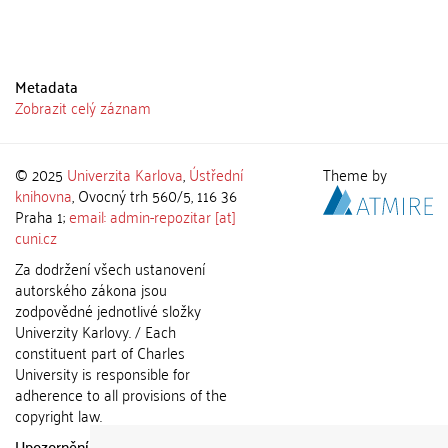
Metadata
Zobrazit celý záznam
© 2025
Univerzita Karlova
,
Ústřední
Theme by
knihovna
, Ovocný trh 560/5, 116 36
Praha 1;
email: admin-repozitar [at]
cuni.cz
Za dodržení všech ustanovení
autorského zákona jsou
zodpovědné jednotlivé složky
Univerzity Karlovy. / Each
constituent part of Charles
University is responsible for
adherence to all provisions of the
copyright law.
Upozornění / Notice:
Získané