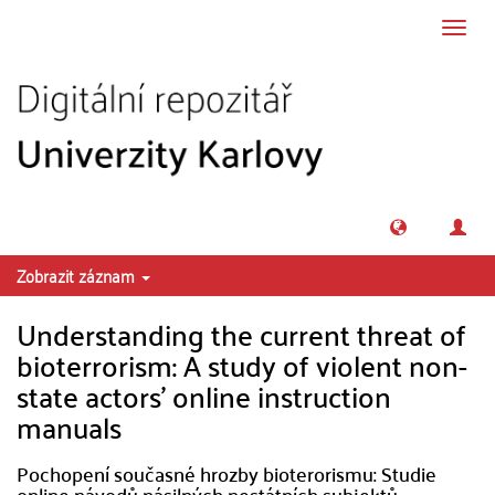
Přeskočit na obsah
Přepn
navig
Zobrazit záznam
Understanding the current threat of
bioterrorism: A study of violent non-
state actors' online instruction
manuals
Pochopení současné hrozby bioterorismu: Studie
online návodů násilných nestátních subjektů