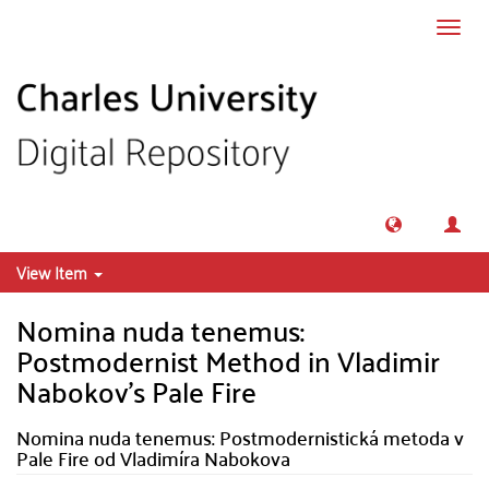
Skip to main content
Toggl
navig
View Item
Nomina nuda tenemus:
Postmodernist Method in Vladimir
Nabokov's Pale Fire
Nomina nuda tenemus: Postmodernistická metoda v
Pale Fire od Vladimíra Nabokova