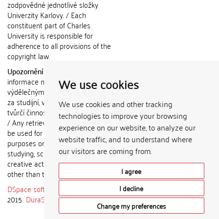
zodpovědné jednotlivé složky
Univerzity Karlovy. / Each
constituent part of Charles
University is responsible for
adherence to all provisions of the
copyright law.
Upozornění / Notice:
Získané
We use cookies
informace nemohou být použity k
výdělečným účelům nebo vydávány
za studijní, vědeckou nebo jinou
We use cookies and other tracking
tvůrčí činnost jiné osoby než autora.
technologies to improve your browsing
/ Any retrieved information shall not
experience on our website, to analyze our
be used for any commercial
website traffic, and to understand where
purposes or claimed as results of
our visitors are coming from.
studying, scientific or any other
creative activities of any person
I agree
other than the author.
DSpace software
copyright © 2002-
I decline
2015
DuraSpace
Change my preferences