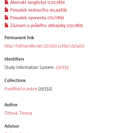
Abstrakt (anglicky) (130.3Kb)
Posudek vedoucího (61.44Kb)
Posudek oponenta (79.77Kb)
Záznam o průběhu obhajoby (151.9Kb)
Permanent link
http://hdl.handle.net/20.500.11956/150400
Identifiers
Study Information System:
231935
Collections
Kvalifikační práce
[25332]
Author
Ottová, Tereza
Advisor