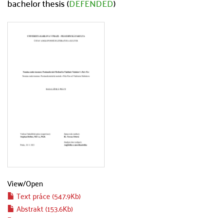
bachelor thesis (
DEFENDED
)
View/
Open
Text práce (547.9Kb)
Abstrakt (153.6Kb)