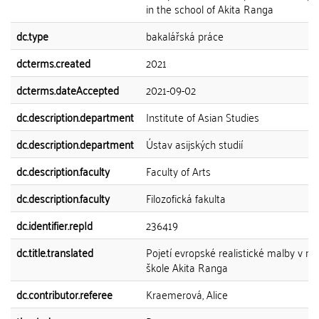
in the school of Akita Ranga
dc.type
bakalářská práce
dcterms.created
2021
dcterms.dateAccepted
2021-09-02
dc.description.department
Institute of Asian Studies
dc.description.department
Ústav asijských studií
dc.description.faculty
Faculty of Arts
dc.description.faculty
Filozofická fakulta
dc.identifier.repId
236419
dc.title.translated
Pojetí evropské realistické malby v ma
škole Akita Ranga
dc.contributor.referee
Kraemerová, Alice