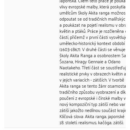
Japonska. Cílem této práce je poukáza
vlivy evropské malby, která poskytla
umělcům školy Akita ranga možnost
odpoutat se od tradičních malířských 
a poukázat na pojetí realismu v obra
květin a ptáků. Práce je rozčleněna do 
částí, přičemž v první části vysvětluje
umělecko-historický kontext období E
(1603-1867). V druhé části se věnuje v
školy Akita Ranga a osobnostem Sat
Šozana, Hiragy Gennaie a Odano
Naotakeho. Třetí část se soustřeďuje
realistické prvky v obrazech květin a 
v jejich variacích - zátiších. V tvorbě šk
Akita ranga se tento žánr osamostatň
tradičního způsobu vyobrazení a díky
poučení z evropské i čínské malby vyt
nový kompoziční typ zátiší nebo varia
zátiší jakožto nedílnou součást krajin
Klíčová slova: Akita ranga; japonské mal
18. století; realismus; kačóga; zátiší;