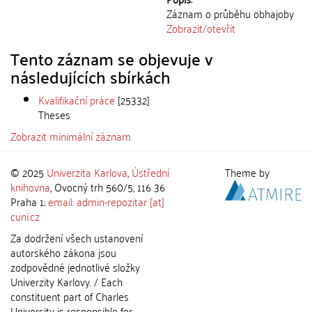
Záznam o průběhu obhajoby
Zobrazit/
otevřít
Tento záznam se objevuje v
následujících sbírkách
Kvalifikační práce
[25332]
Theses
Zobrazit minimální záznam
© 2025
Univerzita Karlova
,
Ústřední
Theme by
knihovna
, Ovocný trh 560/5, 116 36
Praha 1;
email: admin-repozitar [at]
cuni.cz
Za dodržení všech ustanovení
autorského zákona jsou
zodpovědné jednotlivé složky
Univerzity Karlovy. / Each
constituent part of Charles
University is responsible for