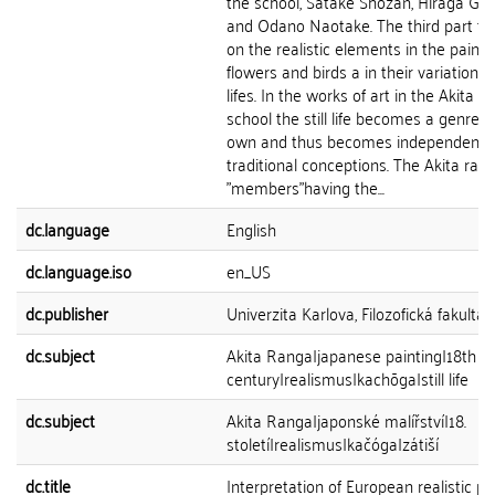
the school, Satake Shozan, Hiraga Ge
and Odano Naotake. The third part fo
on the realistic elements in the painti
flowers and birds a in their variations - 
lifes. In the works of art in the Akita r
school the still life becomes a genre o
own and thus becomes independent 
traditional conceptions. The Akita ran
"members"having the...
dc.language
English
dc.language.iso
en_US
dc.publisher
Univerzita Karlova, Filozofická fakulta
dc.subject
Akita Ranga|japanese painting|18th
century|realismus|kachōga|still life
dc.subject
Akita Ranga|japonské malířství|18.
století|realismus|kačóga|zátiší
dc.title
Interpretation of European realistic pa