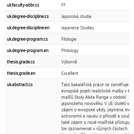
uk.faculty-abbr.cs
FF
uk.degree-discipline.cs
Japonská studia
uk.degree-discipline.en
Japanese Studies
uk.degree-program.cs
Filologie
uk.degree-program.en
Philology
thesis.grade.cs
Výborně
thesis.grade.en
Excellent
uk.abstract.cs
Tato bakalářská práce se zaměřuje n
evropské pojetí realistické malby v tv
malířů školy Akita Ranga v období
japonského novověku. V 18. století vzr
zájem o evropské vědy, zejména medi
astronomii a nauku o přírodě a souča
také zájem o nové malířské přístupy, 
lze zaznamenat v různých částech