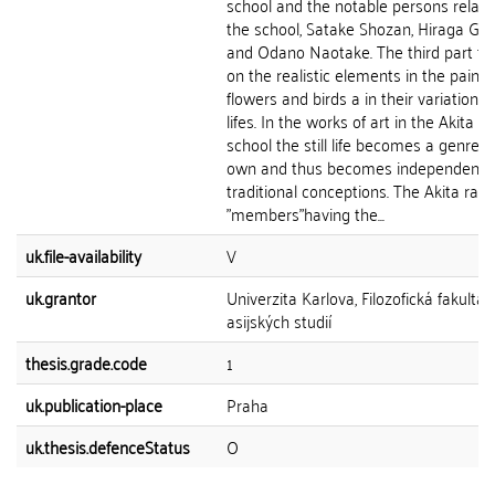
school and the notable persons relate
the school, Satake Shozan, Hiraga Ge
and Odano Naotake. The third part fo
on the realistic elements in the painti
flowers and birds a in their variations - 
lifes. In the works of art in the Akita r
school the still life becomes a genre o
own and thus becomes independent 
traditional conceptions. The Akita ran
"members"having the...
uk.file-availability
V
uk.grantor
Univerzita Karlova, Filozofická fakulta,
asijských studií
thesis.grade.code
1
uk.publication-place
Praha
uk.thesis.defenceStatus
O