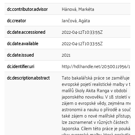
dc.contributor.advisor
Hánová, Markéta
dc.creator
Jančová, Agáta
dc.date.accessioned
2022-04-12T10:33:55Z
dc.date.available
2022-04-12T10:33:55Z
dc.date.issued
2021
dc.identifier.uri
http://hdl.handle.net/20.500.11956/15
dc.description.abstract
Tato bakalářská práce se zaměřuje n
evropské pojetí realistické malby v tv
malířů školy Akita Ranga v období
japonského novověku. V 18. století vzr
zájem o evropské vědy, zejména medi
astronomii a nauku o přírodě a souča
také zájem o nové malířské přístupy, 
lze zaznamenat v různých částech
Japonska. Cílem této práce je poukáza
vlivy evropské malby, která poskytla