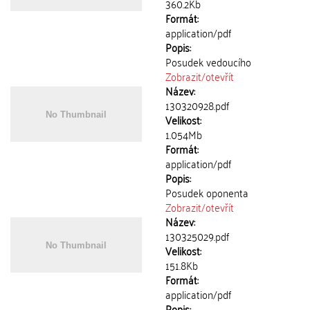
360.2Kb
Formát:
application/pdf
Popis:
Posudek vedoucího
Zobrazit/
otevřít
Název:
130320928.pdf
Velikost:
1.054Mb
Formát:
application/pdf
Popis:
Posudek oponenta
Zobrazit/
otevřít
Název:
130325029.pdf
Velikost:
151.8Kb
Formát:
application/pdf
Popis: