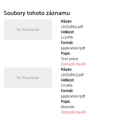
Soubory tohoto záznamu
Název:
130318911.pdf
Velikost:
1.131Mb
Formát:
application/pdf
Popis:
Text práce
Zobrazit/
otevřít
Název:
130318913.pdf
Velikost:
171.9Kb
Formát:
application/pdf
Popis:
Abstrakt
Zobrazit/
otevřít