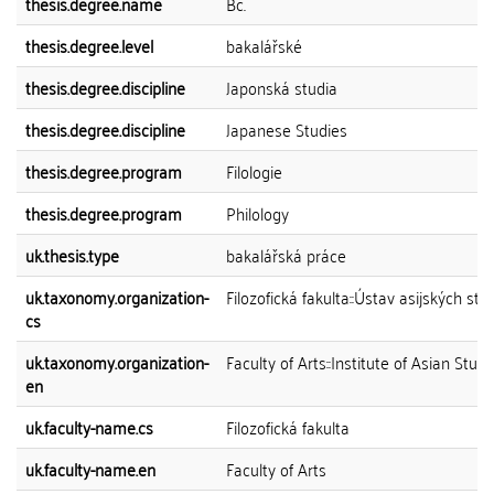
thesis.degree.name
Bc.
thesis.degree.level
bakalářské
thesis.degree.discipline
Japonská studia
thesis.degree.discipline
Japanese Studies
thesis.degree.program
Filologie
thesis.degree.program
Philology
uk.thesis.type
bakalářská práce
uk.taxonomy.organization-
Filozofická fakulta::Ústav asijských stud
cs
uk.taxonomy.organization-
Faculty of Arts::Institute of Asian Studi
en
uk.faculty-name.cs
Filozofická fakulta
uk.faculty-name.en
Faculty of Arts