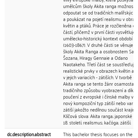
umělcům školy Akita ranga možnost
odpoutat se od tradičních malířských 
a poukázat na pojetí realismu v obra
květin a ptáků. Práce je rozčleněna do 
částí, přičemž v první části vysvětluje
umělecko-historický kontext období E
(1603-1867). V druhé části se věnuje v
školy Akita Ranga a osobnostem Sat
Šozana, Hiragy Gennaie a Odano
Naotakeho. Třetí část se soustřeďuje
realistické prvky v obrazech květin a 
v jejich variacích - zátiších. V tvorbě šk
Akita ranga se tento žánr osamostatň
tradičního způsobu vyobrazení a díky
poučení z evropské i čínské malby vyt
nový kompoziční typ zátiší nebo varia
zátiší jakožto nedílnou součást krajin
Klíčová slova: Akita ranga; japonské mal
18. století; realismus; kačóga; zátiší;
dc.description.abstract
This bachelor thesis focuses on the