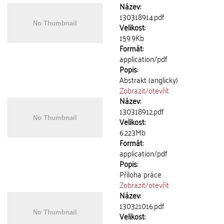
Název:
130318914.pdf
Velikost:
159.9Kb
Formát:
application/pdf
Popis:
Abstrakt (anglicky)
Zobrazit/
otevřít
Název:
130318912.pdf
Velikost:
6.223Mb
Formát:
application/pdf
Popis:
Příloha práce
Zobrazit/
otevřít
Název:
130321016.pdf
Velikost: