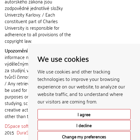
autorského zákona jsou
zodpovědné jednotlivé složky
Univerzity Karlovy. / Each
constituent part of Charles
University is responsible for
adherence to all provisions of the
copyright law.
Upozornění / Notice:
Získané
We use cookies
informace nemohou být použity k
výdělečným účelům nebo vydávány
za studijní, vědeckou nebo jinou
We use cookies and other tracking
tvůrčí činnost jiné osoby než autora.
technologies to improve your browsing
/ Any retrieved information shall not
experience on our website, to analyze our
be used for any commercial
website traffic, and to understand where
purposes or claimed as results of
our visitors are coming from.
studying, scientific or any other
creative activities of any person
I agree
other than the author.
DSpace software
copyright © 2002-
I decline
2015
DuraSpace
Change my preferences