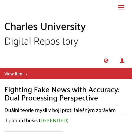
Skip to main content
Toggl
navig
View Item
Fighting Fake News with Accuracy:
Dual Processing Perspective
Duální teorie mysli v boji proti falešným zprávám
diploma thesis (
DEFENDED
)