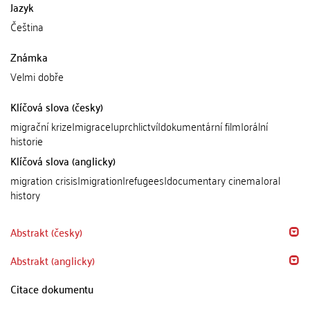
Jazyk
Čeština
Známka
Velmi dobře
Klíčová slova (česky)
migrační krize|migrace|uprchlictví|dokumentární film|orální
historie
Klíčová slova (anglicky)
migration crisis|migration|refugees|documentary cinema|oral
history
Abstrakt (česky)
Abstrakt (anglicky)
Citace dokumentu