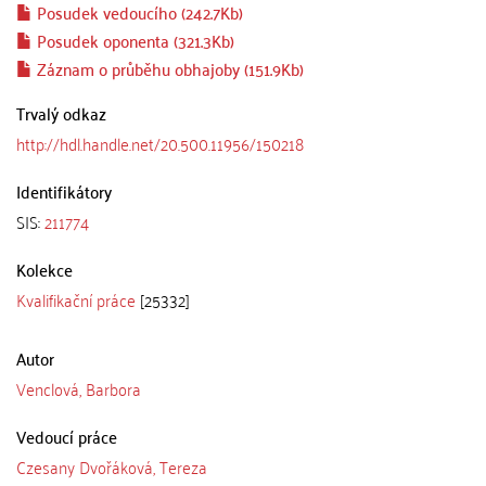
Posudek vedoucího (242.7Kb)
Posudek oponenta (321.3Kb)
Záznam o průběhu obhajoby (151.9Kb)
Trvalý odkaz
http://hdl.handle.net/20.500.11956/150218
Identifikátory
SIS:
211774
Kolekce
Kvalifikační práce
[25332]
Autor
Venclová, Barbora
Vedoucí práce
Czesany Dvořáková, Tereza