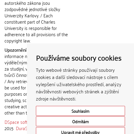
autorského zákona jsou
zodpovědné jednotlivé složky
Univerzity Karlovy. / Each
constituent part of Charles
University is responsible for
adherence to all provisions of the
copyright law.
Upozornění / Notice:
Získané
Používáme soubory cookies
informace nemohou být použity k
výdělečným účelům nebo vydávány
za studijní, vědeckou nebo jinou
Tyto webové stránky používají soubory
tvůrčí činnost jiné osoby než autora.
cookies a další sledovací nástroje s cílem
/ Any retrieved information shall not
vylepšení uživatelského prostředí, analýzy
be used for any commercial
návštěvnosti webových stránek a zjištění
purposes or claimed as results of
zdroje návštěvnosti.
studying, scientific or any other
creative activities of any person
Souhlasím
other than the author.
DSpace software
copyright © 2002-
Odmítám
2015
DuraSpace
Upravit mé předvolby