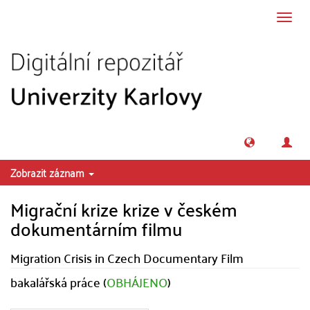
Přeskočit na obsah
Přepn
navig
Zobrazit záznam
Migrační krize krize v českém
dokumentárním filmu
Migration Crisis in Czech Documentary Film
bakalářská práce (
OBHÁJENO
)