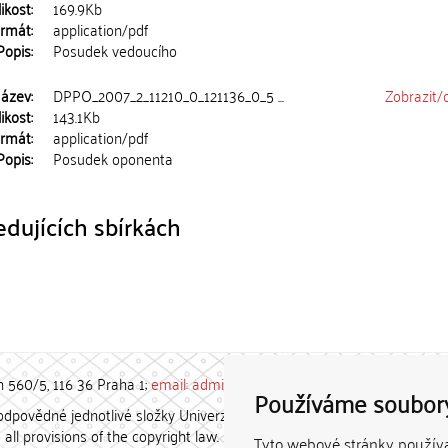
ikost:
169.9Kb
rmát:
application/pdf
Popis:
Posudek vedoucího
ázev:
DPPO_2007_2_11210_0_121136_0_5 ...
Zobrazit/
ikost:
143.1Kb
rmát:
application/pdf
Popis:
Posudek oponenta
dujících sbírkách
h 560/5, 116 36 Praha 1;
email: admin-repozitar [at] cuni.cz
Používáme soubor
povědné jednotlivé složky Univerzity Karlovy. / Each constituent
all provisions of the copyright law.
Tyto webové stránky používaj