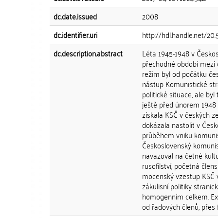
dc.date.issued
2008
dc.identifier.uri
http://hdl.handle.net/20
dc.description.abstract
Léta 1945-1948 v Českosl
přechodné období mezi d
režim byl od počátku če
nástup Komunistické str
politické situace, ale b
ještě před únorem 1948 
získala KSČ v českých ze
dokázala nastolit v Česk
průběhem vniku komunisti
Československý komunis
navazoval na četné kultur
rusofilství, početná čle
mocenský vzestup KSČ v
zákulisní politiky strani
homogenním celkem. Exis
od řadových členů, přes f