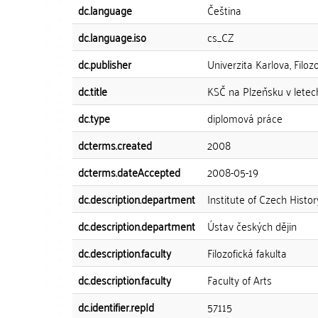
dc.language
Čeština
dc.language.iso
cs_CZ
dc.publisher
Univerzita Karlova, Filozo
dc.title
KSČ na Plzeňsku v letec
dc.type
diplomová práce
dcterms.created
2008
dcterms.dateAccepted
2008-05-19
dc.description.department
Institute of Czech Histor
dc.description.department
Ústav českých dějin
dc.description.faculty
Filozofická fakulta
dc.description.faculty
Faculty of Arts
dc.identifier.repId
57115