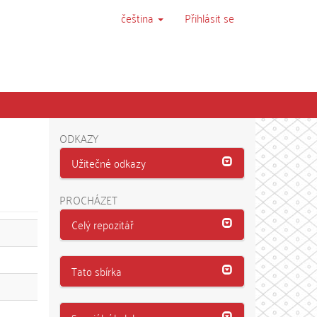
čeština
Přihlásit se
ODKAZY
Užitečné odkazy
PROCHÁZET
Celý repozitář
Tato sbírka