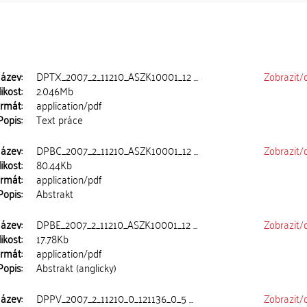
ázev:
DPTX_2007_2_11210_ASZK10001_12 ...
Zobrazit/
ikost:
2.046Mb
rmát:
application/pdf
Popis:
Text práce
ázev:
DPBC_2007_2_11210_ASZK10001_12 ...
Zobrazit/
ikost:
80.44Kb
rmát:
application/pdf
Popis:
Abstrakt
ázev:
DPBE_2007_2_11210_ASZK10001_12 ...
Zobrazit/
ikost:
17.78Kb
rmát:
application/pdf
Popis:
Abstrakt (anglicky)
ázev:
DPPV_2007_2_11210_0_121136_0_5 ...
Zobrazit/