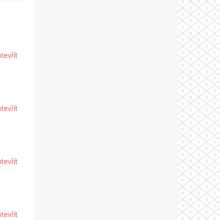
otevřít
otevřít
otevřít
otevřít