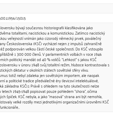
.500.11956/15015
ovensku bývají současnou historiografii klasifikována jako
věma totalitami, nacistickou a komunistickou. Zatímco nacistický
skou veřejností vnímán jako cizorodý německý prvek, poválečný
any Československa (KSČ) vycházel nejen z impulsů zahraničně
yl též podporován velkou částí české společnosti. Do KSČ vstoupilo
přibližně 1 300 000 členů. V parlamentních volbách v roce 1946
mích politický mandát od 40 % voličů. "Lehkost" s jakou KSČ
oslovensku v únoru 1948 svůj totalitní režim, hluboce kontrastovala s
ckých diktatur v okolních státech sovětské sféry vlivu.
mus totiž nebyl zdaleka jen sovětským importem, ale naopak
ní a politické tradice předválečné éry (levicoví intelektuálové,
nská základna KSČ).1 Právě s ohledem na tyto skutečnosti nelze
 letech 1945-1948 popisovat pouze pohledem "shora", očima
ckých špiček. KSČ nebyla, a jako "masová" strana ani být nemohla,
tovaly velké rozdíly mezi jednotlivými organizačními úrovněmi KSČ
unkcionáře...