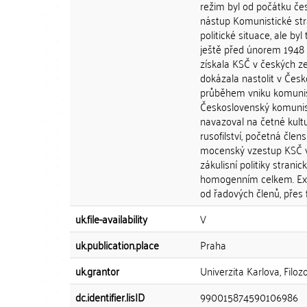
režim byl od počátku če
nástup Komunistické str
politické situace, ale b
ještě před únorem 1948 
získala KSČ v českých ze
dokázala nastolit v Česk
průběhem vniku komunisti
Československý komunis
navazoval na četné kultur
rusofilství, početná čle
mocenský vzestup KSČ v
zákulisní politiky strani
homogenním celkem. Exis
od řadových členů, přes f
uk.file-availability
V
uk.publication.place
Praha
uk.grantor
Univerzita Karlova, Filoz
dc.identifier.lisID
990015874590106986