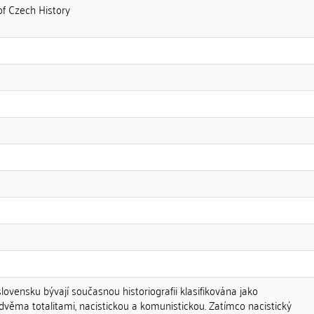
 of Czech History
ovensku bývají současnou historiografii klasifikována jako
věma totalitami, nacistickou a komunistickou. Zatímco nacistický