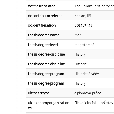
dc.title.translated
The Communist party of 
dc.contributor.referee
Kocian, Jiří
dc.identifier.aleph
001587459
thesis.degree.name
Mgr.
thesis.degree.level
magisterské
thesis.degree.discipline
History
thesis.degree.discipline
Historie
thesis.degree.program
Historické vědy
thesis.degree.program
History
uk.thesis.type
diplomová práce
uk.taxonomy.organization-
Filozofická fakulta::Ústa
cs