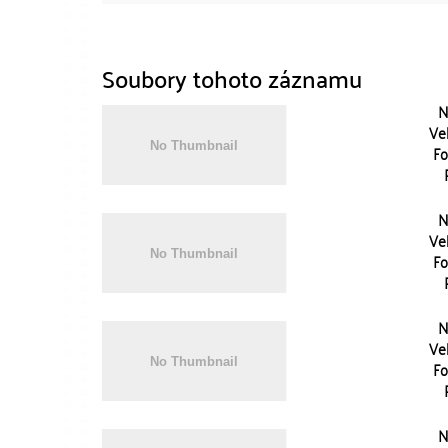
Soubory tohoto záznamu
N
Vel
Fo
N
Vel
Fo
N
Vel
Fo
N