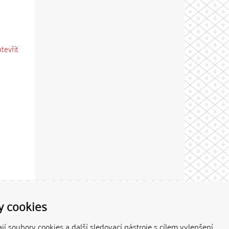
otevřít
Theme by
y cookies
í soubory cookies a další sledovací nástroje s cílem vylepšení