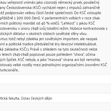
skou veřejností vnímán jako cizorodý německý prvek, poválečný
any Československa (KSČ) vycházel nejen z impulsů zahraničně
yl též podporován velkou částí české společnosti. Do KSČ vstoupilo
přibližně 1 300 000 členů. V parlamentních volbách v roce 1946
mích politický mandát od 40 % voličů. "Lehkost" s jakou KSČ
oslovensku v únoru 1948 svůj totalitní režim, hluboce kontrastovala s
ckých diktatur v okolních státech sovětské sféry vlivu.
mus totiž nebyl zdaleka jen sovětským importem, ale naopak
ní a politické tradice předválečné éry (levicoví intelektuálové,
nská základna KSČ).1 Právě s ohledem na tyto skutečnosti nelze
 letech 1945-1948 popisovat pouze pohledem "shora", očima
ckých špiček. KSČ nebyla, a jako "masová" strana ani být nemohla,
tovaly velké rozdíly mezi jednotlivými organizačními úrovněmi KSČ
unkcionáře...
ofická fakulta, Ústav českých dějin