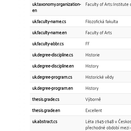
uk.taxonomy.organization-
Faculty of Arts::Institute
en
uk.faculty-name.cs
Filozofická fakulta
uk.faculty-name.en
Faculty of Arts
uk.faculty-abbr.cs
FF
uk.degree-discipline.cs
Historie
uk.degree-discipline.en
History
uk.degree-program.cs
Historické vědy
uk.degree-program.en
History
thesis.grade.cs
Výborně
thesis.grade.en
Excellent
uk.abstract.cs
Léta 1945-1948 v Českosl
přechodné období mezi d