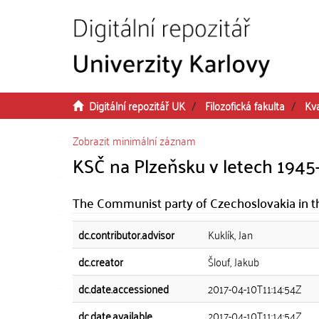
Přeskočit na obsah
Digitální repozitář UK
Filozofická fakulta
Kva
Zobrazit minimální záznam
KSČ na Plzeňsku v letech 1945
The Communist party of Czechoslovakia in th
dc.contributor.advisor
Kuklík, Jan
dc.creator
Šlouf, Jakub
dc.date.accessioned
2017-04-10T11:14:54Z
dc.date.available
2017-04-10T11:14:54Z