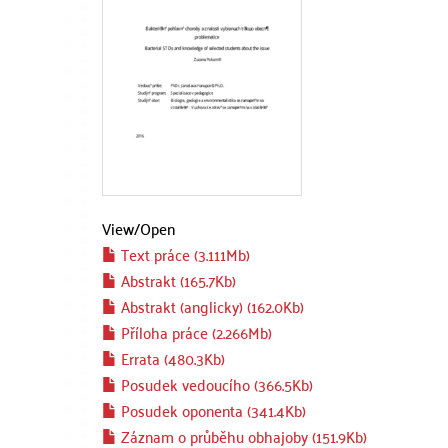
View/
Open
Text práce (3.111Mb)
Abstrakt (165.7Kb)
Abstrakt (anglicky) (162.0Kb)
Příloha práce (2.266Mb)
Errata (480.3Kb)
Posudek vedoucího (366.5Kb)
Posudek oponenta (341.4Kb)
Záznam o průběhu obhajoby (151.9Kb)