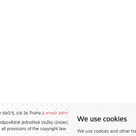
h 560/5, 116 36 Praha 1;
email: admin-repozitar [at] cuni.cz
We use cookies
povědné jednotlivé složky Univerzity Karlovy. / Each constituent
all provisions of the copyright law.
We use cookies and other tr