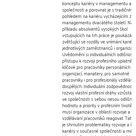
konceptu kariéry v managementu a d
společnosti a porovnat je s tradičním
pohledem na kariéru vycházejícím z te
managementu dvacátého století. Na
příkladu absolventů vysokých škol
vstupujících na trh práce je poukázán
zvětšující se rozdíly ve vnímání kariéry
jednotlivých zaměstnanců i organizací
Uvědomění si individuálních odlišností
přístupu k rozvoji profesního uplatnění
klíčové pro pracovníky personálních o
organizací, manatery, pro samotné
pracovníky i pro profesionály vzdělává
dospělých. Individuální zodpovědnost 
rozvoj vlastní profesní dráhy vzrůstá.
ve společnosti s sebou nesou odlišné
hodnoty a priority v profesním tivotě, 
musí organizace v oblasti rozvoje a
vzdělávání pracovníků reagovat. Tato
je shrnutím problematiky rozvoje a říz
kariéry v současné společnosti a měla