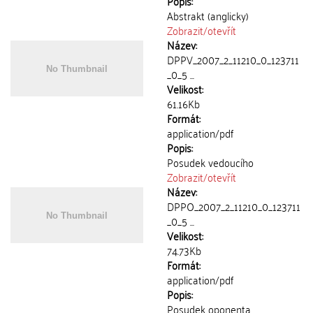
Popis:
Abstrakt (anglicky)
Zobrazit/
otevřít
Název:
DPPV_2007_2_11210_0_123711
_0_5 ...
Velikost:
61.16Kb
Formát:
application/pdf
Popis:
Posudek vedoucího
Zobrazit/
otevřít
Název:
DPPO_2007_2_11210_0_123711
_0_5 ...
Velikost:
74.73Kb
Formát:
application/pdf
Popis:
Posudek oponenta