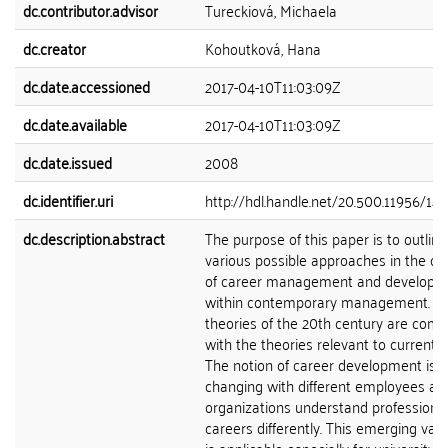
dc.contributor.advisor
Tureckiová, Michaela
dc.creator
Kohoutková, Hana
dc.date.accessioned
2017-04-10T11:03:09Z
dc.date.available
2017-04-10T11:03:09Z
dc.date.issued
2008
dc.identifier.uri
http://hdl.handle.net/20.500.11956/14
dc.description.abstract
The purpose of this paper is to outline
various possible approaches in the c
of career management and developm
within contemporary management. C
theories of the 20th century are com
with the theories relevant to current s
The notion of career development is
changing with different employees an
organizations understand professiona
careers differently. This emerging vari