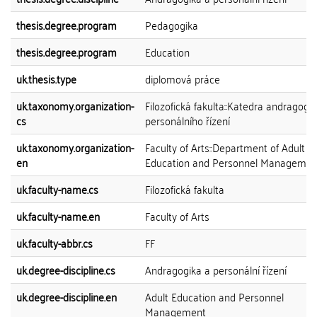
thesis.degree.program
Pedagogika
thesis.degree.program
Education
uk.thesis.type
diplomová práce
uk.taxonomy.organization-
Filozofická fakulta::Katedra andragogik
cs
personálního řízení
uk.taxonomy.organization-
Faculty of Arts::Department of Adult
en
Education and Personnel Managemen
uk.faculty-name.cs
Filozofická fakulta
uk.faculty-name.en
Faculty of Arts
uk.faculty-abbr.cs
FF
uk.degree-discipline.cs
Andragogika a personální řízení
uk.degree-discipline.en
Adult Education and Personnel
Management