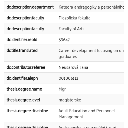
dc.description.department
Katedra andragogiky a personálního ří
dc.description.faculty
Filozofická fakulta
dc.description.faculty
Faculty of Arts
dc.identifier.repId
59647
dc.title.translated
Career development focusing on unive
graduates
dc.contributor.referee
Neusarová, Jana
dc.identifier.aleph
001006112
thesis.degree.name
Mgr.
thesis.degree.level
magisterské
thesis.degree.discipline
Adult Education and Personnel
Management
thesis.degree.discipline
Andragogika a personální řízení