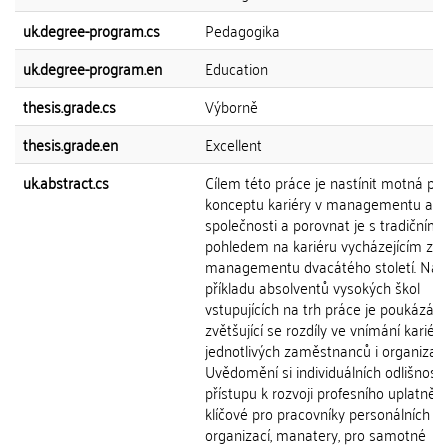
uk.degree-program.cs
Pedagogika
uk.degree-program.en
Education
thesis.grade.cs
Výborně
thesis.grade.en
Excellent
uk.abstract.cs
Cílem této práce je nastínit motná poj
konceptu kariéry v managementu a d
společnosti a porovnat je s tradičním
pohledem na kariéru vycházejícím z te
managementu dvacátého století. Na
příkladu absolventů vysokých škol
vstupujících na trh práce je poukázán
zvětšující se rozdíly ve vnímání kariéry
jednotlivých zaměstnanců i organizací
Uvědomění si individuálních odlišností
přístupu k rozvoji profesního uplatnění
klíčové pro pracovníky personálních o
organizací, manatery, pro samotné