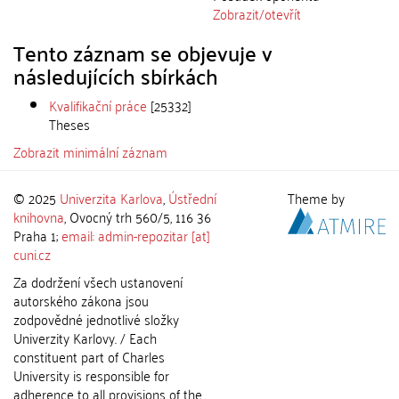
Zobrazit/
otevřít
Tento záznam se objevuje v
následujících sbírkách
Kvalifikační práce
[25332]
Theses
Zobrazit minimální záznam
© 2025
Univerzita Karlova
,
Ústřední
Theme by
knihovna
, Ovocný trh 560/5, 116 36
Praha 1;
email: admin-repozitar [at]
cuni.cz
Za dodržení všech ustanovení
autorského zákona jsou
zodpovědné jednotlivé složky
Univerzity Karlovy. / Each
constituent part of Charles
University is responsible for
adherence to all provisions of the