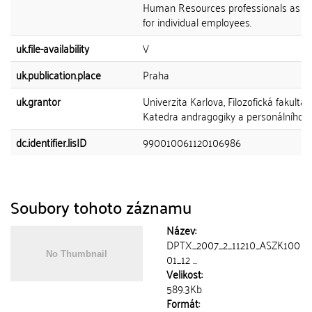
Human Resources professionals as we
for individual employees.
uk.file-availability
V
uk.publication.place
Praha
uk.grantor
Univerzita Karlova, Filozofická fakulta,
Katedra andragogiky a personálního ří
dc.identifier.lisID
990010061120106986
Soubory tohoto záznamu
Název:
DPTX_2007_2_11210_ASZK100
01_12 ...
Velikost:
589.3Kb
Formát: