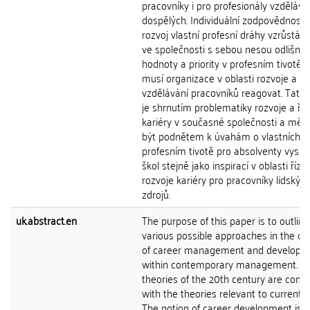
pracovníky i pro profesionály vzdělává
dospělých. Individuální zodpovědnost 
rozvoj vlastní profesní dráhy vzrůstá.
ve společnosti s sebou nesou odlišné
hodnoty a priority v profesním tivotě, 
musí organizace v oblasti rozvoje a
vzdělávání pracovníků reagovat. Tato
je shrnutím problematiky rozvoje a říz
kariéry v současné společnosti a měla
být podnětem k úvahám o vlastních cí
profesním tivotě pro absolventy vyso
škol stejně jako inspirací v oblasti říze
rozvoje kariéry pro pracovníky lidskýc
zdrojů.
uk.abstract.en
The purpose of this paper is to outline
various possible approaches in the c
of career management and developm
within contemporary management. C
theories of the 20th century are com
with the theories relevant to current s
The notion of career development is