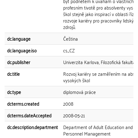
být podnětem k úvahám o vlastních cí
profesním tivotě pro absolventy vyso
škol stejně jako inspirací v oblasti říze
rozvoje kariéry pro pracovníky lidskýc
zdrojů.
dc.language
Čeština
dc.language.iso
cs_CZ
dc.publisher
Univerzita Karlova, Filozofická fakulta
dc.title
Rozvoj kariéry se zaměřením na abso
vysokých škol
dc.type
diplomová práce
dcterms.created
2008
dcterms.dateAccepted
2008-05-21
dc.description.department
Department of Adult Education and
Personnel Management