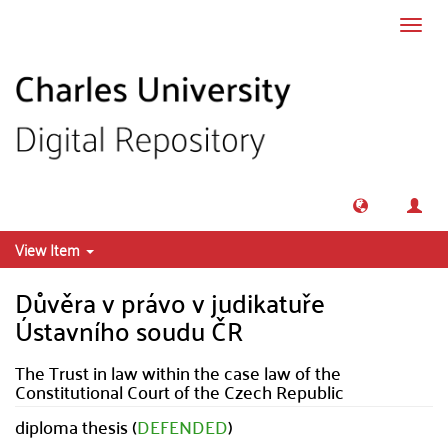
Skip to main content
Toggl
navig
View Item
Důvěra v právo v judikatuře
Ústavního soudu ČR
The Trust in law within the case law of the
Constitutional Court of the Czech Republic
diploma thesis (
DEFENDED
)