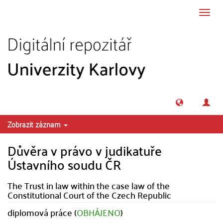
Přeskočit na obsah
Přepn
navig
Zobrazit záznam
Důvěra v právo v judikatuře
Ústavního soudu ČR
The Trust in law within the case law of the
Constitutional Court of the Czech Republic
diplomová práce (
OBHÁJENO
)