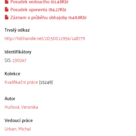
Posudek vedoucího (61.48Kb)
Posudek oponenta (84.27Kb)
Záznam o průběhu obhajoby (648.8Kb)
Trvalý odkaz
http://hdl.handle.net/20.500.11956/148779
Identifikátory
SIS:
230267
Kolekce
Kvalifikační práce
[15249]
Autor
Huňová, Veronika
Vedoucí práce
Urban, Michal