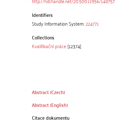
http://hdl.handle.net/20.500.11956/148757
Identifiers
Study Information System:
224771
Collections
Kvalifikační práce
[12374]
Abstract (Czech)
Abstract (English)
Citace dokumentu