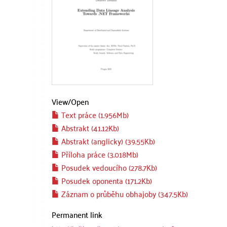
View/
Open
Text práce (1.956Mb)
Abstrakt (41.12Kb)
Abstrakt (anglicky) (39.55Kb)
Příloha práce (3.018Mb)
Posudek vedoucího (278.7Kb)
Posudek oponenta (171.2Kb)
Záznam o průběhu obhajoby (347.5Kb)
Permanent link