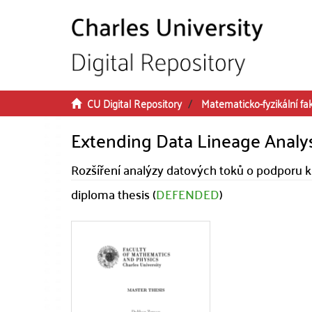
Skip to main content
CU Digital Repository
Matematicko-fyzikální fa
Extending Data Lineage Analy
Rozšíření analýzy datových toků o podporu 
diploma thesis (
DEFENDED
)