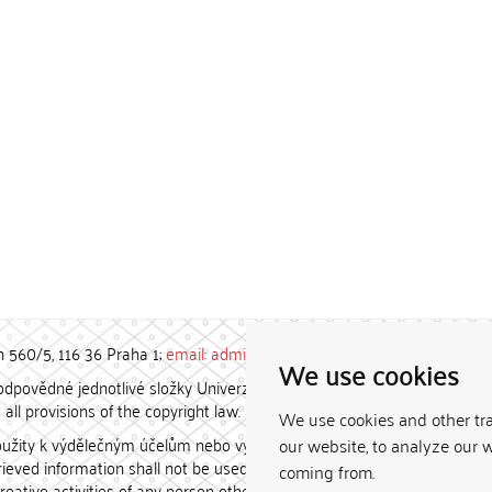
h 560/5, 116 36 Praha 1;
email: admin-repozitar [at] cuni.cz
We use cookies
povědné jednotlivé složky Univerzity Karlovy. / Each constituent
all provisions of the copyright law.
We use cookies and other tr
užity k výdělečným účelům nebo vydávány za studijní, vědeckou
our website, to analyze our w
etrieved information shall not be used for any commercial purposes
coming from.
creative activities of any person other than the author.