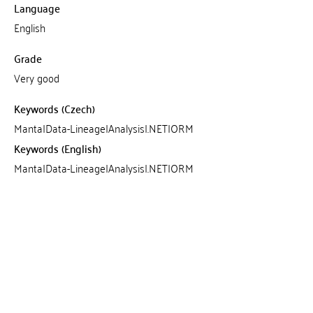
Language
English
Grade
Very good
Keywords (Czech)
Manta|Data-Lineage|Analysis|.NET|ORM
Keywords (English)
Manta|Data-Lineage|Analysis|.NET|ORM