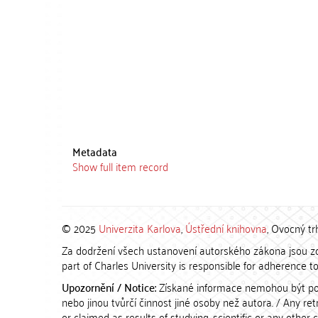
Metadata
Show full item record
© 2025
Univerzita Karlova
,
Ústřední knihovna
, Ovocný tr
Za dodržení všech ustanovení autorského zákona jsou zod
part of Charles University is responsible for adherence to 
Upozornění / Notice:
Získané informace nemohou být po
nebo jinou tvůrčí činnost jiné osoby než autora. / Any r
or claimed as results of studying, scientific or any other 