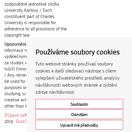
zodpovědné jednotlivé složky
Univerzity Karlovy. / Each
constituent part of Charles
University is responsible for
adherence to all provisions of the
copyright law.
Upozornění / Notice:
Získané
Používáme soubory cookies
informace nemohou být použity k
výdělečným účelům nebo vydávány
za studijní, vědeckou nebo jinou
Tyto webové stránky používají soubory
tvůrčí činnost jiné osoby než autora.
cookies a další sledovací nástroje s cílem
/ Any retrieved information shall not
vylepšení uživatelského prostředí, analýzy
be used for any commercial
návštěvnosti webových stránek a zjištění
purposes or claimed as results of
zdroje návštěvnosti.
studying, scientific or any other
creative activities of any person
Souhlasím
other than the author.
DSpace software
copyright © 2002-
Odmítám
2015
DuraSpace
Upravit mé předvolby