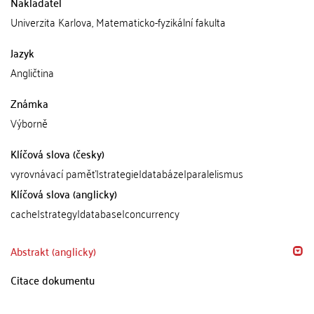
Nakladatel
Univerzita Karlova, Matematicko-fyzikální fakulta
Jazyk
Angličtina
Známka
Výborně
Klíčová slova (česky)
vyrovnávací paměť|strategie|databáze|paralelismus
Klíčová slova (anglicky)
cache|strategy|database|concurrency
Abstrakt (anglicky)
Citace dokumentu