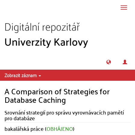
Přeskočit na obsah
Přepn
navig
Zobrazit záznam
A Comparison of Strategies for
Database Caching
Srovnání strategií pro správu vyrovnávacích pamětí
pro databáze
bakalářská práce (
OBHÁJENO
)