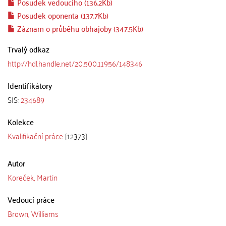
Posudek vedoucího (136.2Kb)
Posudek oponenta (137.7Kb)
Záznam o průběhu obhajoby (347.5Kb)
Trvalý odkaz
http://hdl.handle.net/20.500.11956/148346
Identifikátory
SIS:
234689
Kolekce
Kvalifikační práce
[12373]
Autor
Koreček, Martin
Vedoucí práce
Brown, Williams