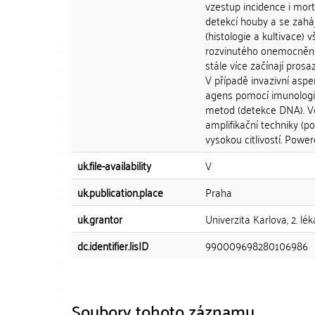
vzestup incidence i morta
detekcí houby a se zaháj
(histologie a kultivace)
rozvinutého onemocnění,
stále více začínají prosa
V případě invazivní aspe
agens pomocí imunologic
metod (detekce DNA). Ve
amplifikační techniky (po
vysokou citlivostí. Powe
uk.file-availability
V
uk.publication.place
Praha
uk.grantor
Univerzita Karlova, 2. l
dc.identifier.lisID
990009698280106986
Soubory tohoto záznamu