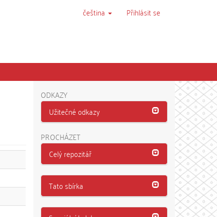
čeština
Přihlásit se
ODKAZY
Užitečné odkazy
PROCHÁZET
Celý repozitář
Tato sbírka