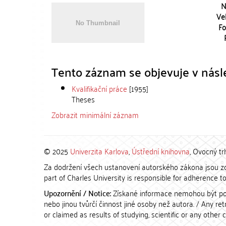
N
Vel
Fo
Tento záznam se objevuje v násle
Kvalifikační práce
[1955]
Theses
Zobrazit minimální záznam
© 2025
Univerzita Karlova
,
Ústřední knihovna
, Ovocný tr
Za dodržení všech ustanovení autorského zákona jsou zod
part of Charles University is responsible for adherence to 
Upozornění / Notice:
Získané informace nemohou být po
nebo jinou tvůrčí činnost jiné osoby než autora. / Any r
or claimed as results of studying, scientific or any other 