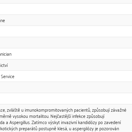
ine
nician
ictví
 Service
ekce, zvláště u imunokompromitovaných pacientů, způsobují závažné
měrně vysokou mortalitou. Nejčastější infekce způsobují
a a Aspergillus. Zatímco výskyt invazivní kandidózy po zavedení
ykotických preparátů postupně klesá, u aspergilózy je pozorován