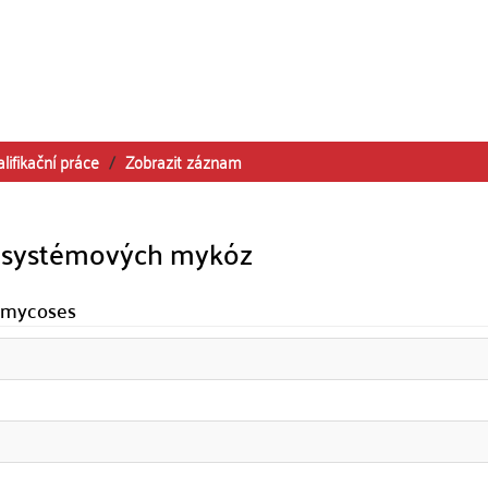
lifikační práce
Zobrazit záznam
a systémových mykóz
c mycoses