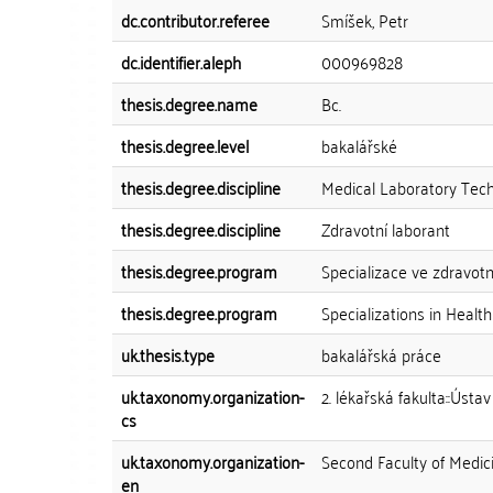
dc.contributor.referee
Smíšek, Petr
dc.identifier.aleph
000969828
thesis.degree.name
Bc.
thesis.degree.level
bakalářské
thesis.degree.discipline
Medical Laboratory Tech
thesis.degree.discipline
Zdravotní laborant
thesis.degree.program
Specializace ve zdravotn
thesis.degree.program
Specializations in Health
uk.thesis.type
bakalářská práce
uk.taxonomy.organization-
2. lékařská fakulta::Úst
cs
uk.taxonomy.organization-
Second Faculty of Medic
en