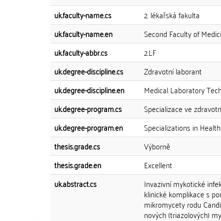
uk.faculty-name.cs
2. lékařská fakulta
uk.faculty-name.en
Second Faculty of Medic
uk.faculty-abbr.cs
2.LF
uk.degree-discipline.cs
Zdravotní laborant
uk.degree-discipline.en
Medical Laboratory Tech
uk.degree-program.cs
Specializace ve zdravotn
uk.degree-program.en
Specializations in Health
thesis.grade.cs
Výborně
thesis.grade.en
Excellent
uk.abstract.cs
Invazivní mykotické inf
klinické komplikace s po
mikromycety rodu Candid
nových (triazolových) m