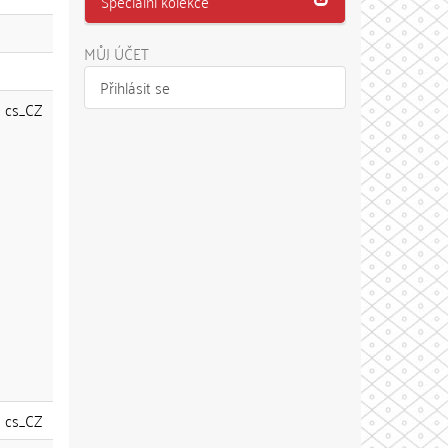
Speciální kolekce
MŮJ ÚČET
Přihlásit se
cs_CZ
cs_CZ