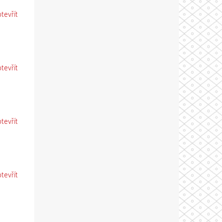
otevřít
otevřít
otevřít
otevřít