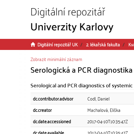
Přeskočit na obsah
Digitální repozitář UK
2. lékařská fakulta
Kva
Zobrazit minimální záznam
Serologická a PCR diagnostik
Serological and PCR diagnostics of systemi
dc.contributor.advisor
Codl, Daniel
dc.creator
Machalová, Eliška
dc.date.accessioned
2017-04-10T10:35:47Z
dc.date.available
2017-04-10T10:35:47Z