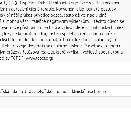
lity [1,2,3]. Úspěšná léčba těchto infekcí je úzce spjata s včasnou
ením agresivní cílené terapie. Konvenční diagnostické postupy
 však přináší průkaz původce pozdě, často až ve stadiu plně
 a mohou vést k falešně negativním výsledkům. Z těchto důvod se
zovat nové přístupy pro rychlou a citlivou detekci mykotických infekcí.
rgilózy se laboratorní diagnostika spoléhá především na průkaz
kých testů (detekce antigenu) nebo molekulárně biologických
lkého rozvoje dosahují molekulárně biologické metody, zejména
lymerázová řetězová reakce), které vynikají rychlostí, specificitou a
red by TCPDF (www.tcpdf.org)
ékařská fakulta, Ústav lékařské chemie a klinické biochemie