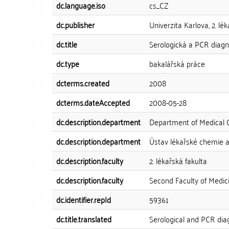
dc.language.iso
cs_CZ
dc.publisher
Univerzita Karlova, 2. lé
dc.title
Serologická a PCR diag
dc.type
bakalářská práce
dcterms.created
2008
dcterms.dateAccepted
2008-05-28
dc.description.department
Department of Medical C
dc.description.department
Ústav lékařské chemie a
dc.description.faculty
2. lékařská fakulta
dc.description.faculty
Second Faculty of Medic
dc.identifier.repId
59361
dc.title.translated
Serological and PCR dia