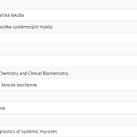
kařská fakulta
nostika systémových mykóz
hemistry and Clinical Biochemistry
 klinické biochemie
ine
gnostics of systemic mycoses