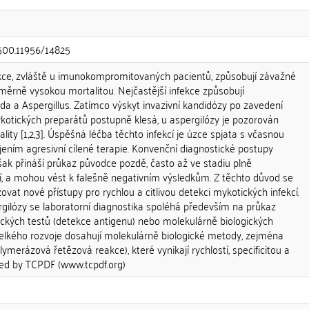
.500.11956/14825
ekce, zvláště u imunokompromitovaných pacientů, způsobují závažné
měrně vysokou mortalitou. Nejčastější infekce způsobují
a a Aspergillus. Zatímco výskyt invazivní kandidózy po zavedení
ykotických preparátů postupně klesá, u aspergilózy je pozorován
lity [1,2,3]. Úspěšná léčba těchto infekcí je úzce spjata s včasnou
ením agresivní cílené terapie. Konvenční diagnostické postupy
 však přináší průkaz původce pozdě, často až ve stadiu plně
 a mohou vést k falešně negativním výsledkům. Z těchto důvod se
zovat nové přístupy pro rychlou a citlivou detekci mykotických infekcí.
rgilózy se laboratorní diagnostika spoléhá především na průkaz
kých testů (detekce antigenu) nebo molekulárně biologických
lkého rozvoje dosahují molekulárně biologické metody, zejména
lymerázová řetězová reakce), které vynikají rychlostí, specificitou a
red by TCPDF (www.tcpdf.org)