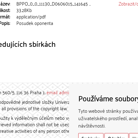
ázev:
BPPO_0_0_11130_D0606015_141645 ...
Zobrazit/
ikost:
33.28Kb
rmát:
application/pdf
Popis:
Posudek oponenta
dujících sbírkách
h 560/5, 116 36 Praha 1;
email: admin-repozitar [at] cuni.cz
Používáme soubor
povědné jednotlivé složky Univerzity Karlovy. / Each constituent
all provisions of the copyright law.
Tyto webové stránky používaj
užity k výdělečným účelům nebo vydávány za studijní, vědeckou
uživatelského prostředí, ana
etrieved information shall not be used for any commercial purposes
návštěvnosti.
creative activities of any person other than the author.