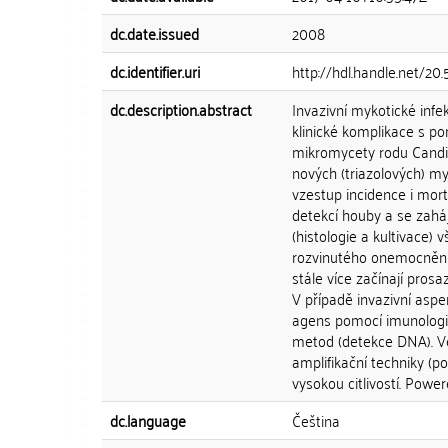
dc.date.issued
2008
dc.identifier.uri
http://hdl.handle.net/20
dc.description.abstract
Invazivní mykotické inf
klinické komplikace s po
mikromycety rodu Candid
nových (triazolových) m
vzestup incidence i morta
detekcí houby a se zaháj
(histologie a kultivace)
rozvinutého onemocnění,
stále více začínají prosa
V případě invazivní aspe
agens pomocí imunologic
metod (detekce DNA). Ve
amplifikační techniky (po
vysokou citlivostí. Powe
dc.language
Čeština