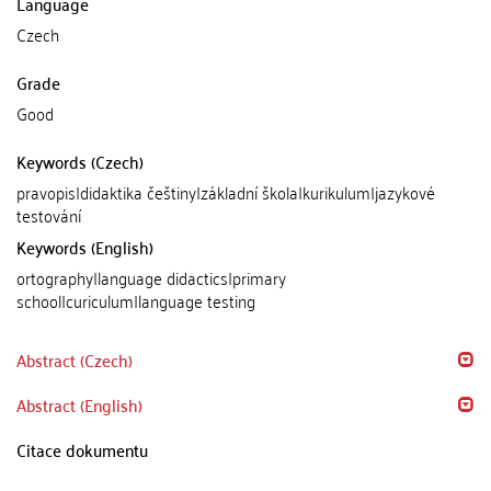
Language
Czech
Grade
Good
Keywords (Czech)
pravopis|didaktika češtiny|základní škola|kurikulum|jazykové
testování
Keywords (English)
ortography|language didactics|primary
school|curiculum|language testing
Abstract (Czech)
Abstract (English)
Citace dokumentu