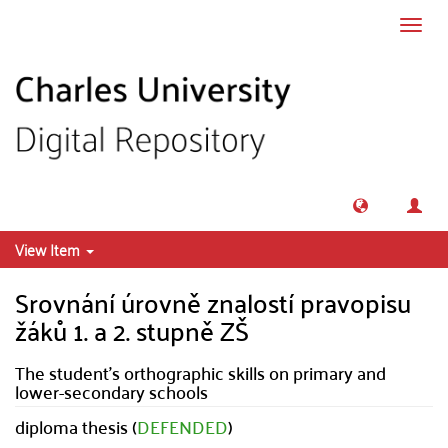
Skip to main content
Toggl
navig
View Item
Srovnání úrovně znalostí pravopisu
žáků 1. a 2. stupně ZŠ
The student's orthographic skills on primary and
lower-secondary schools
diploma thesis (
DEFENDED
)