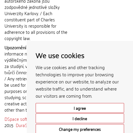
autorského zákona jsou
zodpovědné jednotlivé složky
Univerzity Karlovy. / Each
constituent part of Charles
University is responsible for
adherence to all provisions of the
copyright law.
Upozornění / Notice:
Získané
We use cookies
informace nemohou být použity k
výdělečným účelům nebo vydávány
za studijní, vědeckou nebo jinou
We use cookies and other tracking
tvůrčí činnost jiné osoby než autora.
technologies to improve your browsing
/ Any retrieved information shall not
experience on our website, to analyze our
be used for any commercial
website traffic, and to understand where
purposes or claimed as results of
our visitors are coming from.
studying, scientific or any other
creative activities of any person
I agree
other than the author.
DSpace software
copyright © 2002-
I decline
2015
DuraSpace
Change my preferences