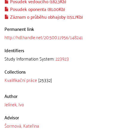
Posudek vedoucího (182.3Kb)
Posudek oponenta (81.00Kb)
Záznam o průběhu obhajoby (151.7Kb)
Permanent link
http://hdl.handle.net/20.500.11956/148241
Identifiers
Study Information System:
223923
Collections
Kvalifikační práce
[25332]
Author
Jelínek, Ivo
Advisor
Šormová, Kateřina