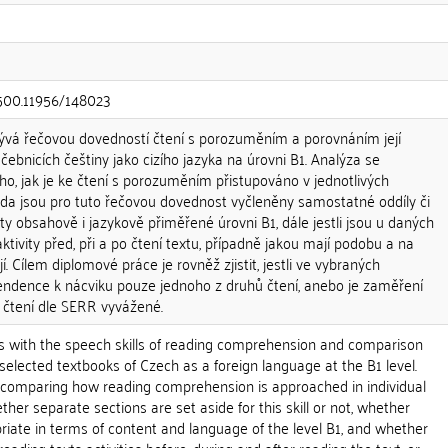
0.500.11956/148023
ývá řečovou dovedností čtení s porozuměním a porovnáním její
čebnicích češtiny jako cizího jazyka na úrovni B1. Analýza se
o, jak je ke čtení s porozuměním přistupováno v jednotlivých
zda jsou pro tuto řečovou dovednost vyčleněny samostatné oddíly či
exty obsahově i jazykově přiměřené úrovni B1, dále jestli jsou u daných
ktivity před, při a po čtení textu, případně jakou mají podobu a na
í. Cílem diplomové práce je rovněž zjistit, jestli ve vybraných
endence k nácviku pouze jednoho z druhů čtení, anebo je zaměření
 čtení dle SERR vyvážené.
ls with the speech skills of reading comprehension and comparison
 selected textbooks of Czech as a foreign language at the B1 level.
 comparing how reading comprehension is approached in individual
her separate sections are set aside for this skill or not, whether
riate in terms of content and language of the level B1, and whether