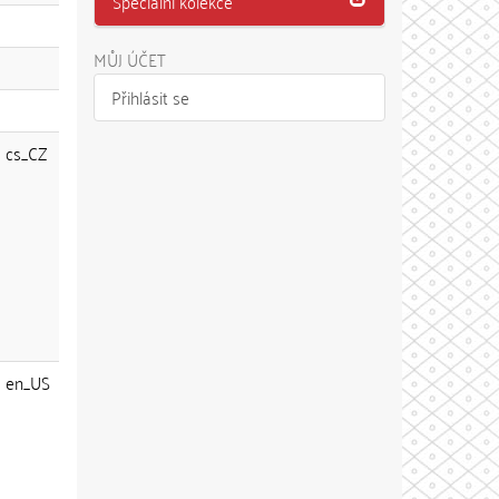
Speciální kolekce
MŮJ ÚČET
Přihlásit se
cs_CZ
en_US