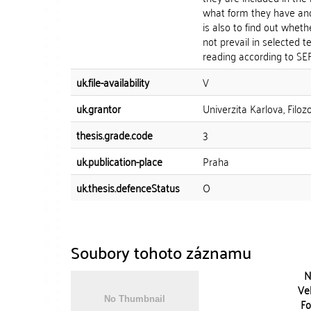
what form they have and
is also to find out wheth
not prevail in selected t
reading according to SE
uk.file-availability
V
uk.grantor
Univerzita Karlova, Filo
thesis.grade.code
3
uk.publication-place
Praha
uk.thesis.defenceStatus
O
Soubory tohoto záznamu
N
Vel
Fo