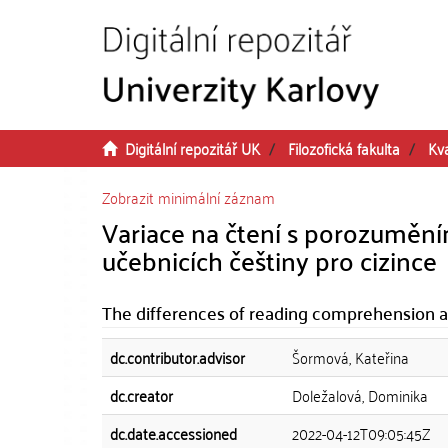
Přeskočit na obsah
Digitální repozitář UK
Filozofická fakulta
Kva
Zobrazit minimální záznam
Variace na čtení s porozumění
učebnicích češtiny pro cizince
The differences of reading comprehension at 
dc.contributor.advisor
Šormová, Kateřina
dc.creator
Doležalová, Dominika
dc.date.accessioned
2022-04-12T09:05:45Z