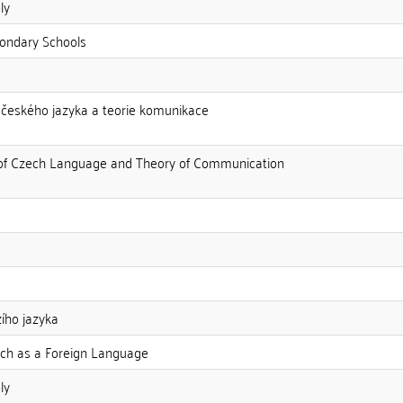
ly
condary Schools
av českého jazyka a teorie komunikace
ute of Czech Language and Theory of Communication
zího jazyka
ech as a Foreign Language
ly