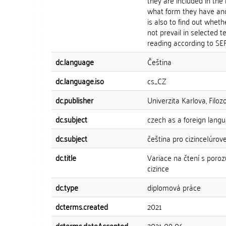
they are included in the 
what form they have and
is also to find out wheth
not prevail in selected t
reading according to SE
dc.language
Čeština
dc.language.iso
cs_CZ
dc.publisher
Univerzita Karlova, Filozo
dc.subject
czech as a foreign lang
dc.subject
čeština pro cizince|úro
dc.title
Variace na čtení s poro
cizince
dc.type
diplomová práce
dcterms.created
2021
dcterms.dateAccepted
2021-09-06