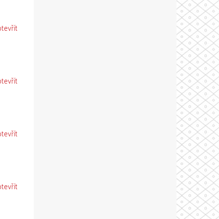
otevřít
otevřít
otevřít
otevřít