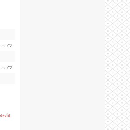
cs_CZ
cs_CZ
otevřít