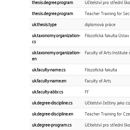
thesis.degree.program
Učitelství pro střední ško
thesis.degree.program
Teacher Training for Se
uk.thesis.type
diplomová práce
uk.taxonomy.organization-
Filozofická fakulta::Úst
cs
uk.taxonomy.organization-
Faculty of Arts::Instit
en
uk.faculty-name.cs
Filozofická fakulta
uk.faculty-name.en
Faculty of Arts
uk.faculty-abbr.cs
FF
uk.degree-discipline.cs
Učitelství češtiny jako ci
uk.degree-discipline.en
Teacher Training for Cz
uk.degree-program.cs
Učitelství pro střední ško