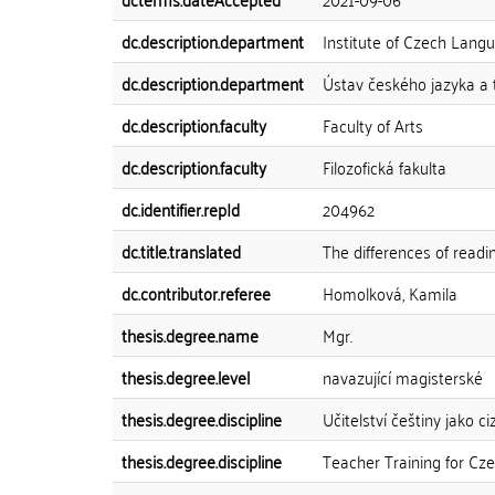
dc.description.department
Institute of Czech Lan
dc.description.department
Ústav českého jazyka a
dc.description.faculty
Faculty of Arts
dc.description.faculty
Filozofická fakulta
dc.identifier.repId
204962
dc.title.translated
The differences of readi
dc.contributor.referee
Homolková, Kamila
thesis.degree.name
Mgr.
thesis.degree.level
navazující magisterské
thesis.degree.discipline
Učitelství češtiny jako ci
thesis.degree.discipline
Teacher Training for Cz