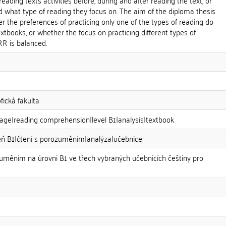
reading texts activities before, during and after reading the text, or
 what type of reading they focus on. The aim of the diploma thesis
er the preferences of practicing only one of the types of reading do
extbooks, or whether the focus on practicing different types of
RR is balanced.
fická fakulta
uage|reading comprehension|level B1|analysis|textbook
veň B1|čtení s porozuměním|analýza|učebnice
zuměním na úrovni B1 ve třech vybraných učebnicích češtiny pro