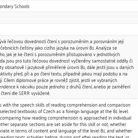
condary Schools
ývá řečovou dovedností čtení s porozuměním a porovnáním její
čebnicích češtiny jako cizího jazyka na úrovni B1. Analýza se
o, jak je ke čtení s porozuměním přistupováno v jednotlivých
zda jsou pro tuto řečovou dovednost vyčleněny samostatné oddíly či
exty obsahově i jazykově přiměřené úrovni B1, dále jestli jsou u daných
ktivity před, při a po čtení textu, případně jakou mají podobu a na
í. Cílem diplomové práce je rovněž zjistit, jestli ve vybraných
endence k nácviku pouze jednoho z druhů čtení, anebo je zaměření
 čtení dle SERR vyvážené.
ls with the speech skills of reading comprehension and comparison
 selected textbooks of Czech as a foreign language at the B1 level.
 comparing how reading comprehension is approached in individual
her separate sections are set aside for this skill or not, whether
riate in terms of content and language of the level B1, and whether
reading texts activities before, during and after reading the text, or