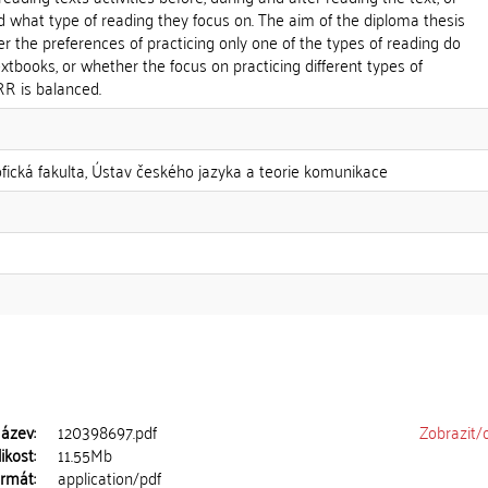
 what type of reading they focus on. The aim of the diploma thesis
er the preferences of practicing only one of the types of reading do
extbooks, or whether the focus on practicing different types of
RR is balanced.
zofická fakulta, Ústav českého jazyka a teorie komunikace
ázev:
120398697.pdf
Zobrazit/
ikost:
11.55Mb
rmát:
application/pdf