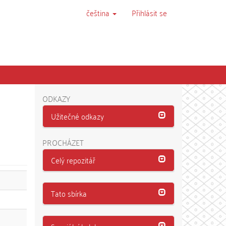
čeština
Přihlásit se
ODKAZY
Užitečné odkazy
PROCHÁZET
Celý repozitář
Tato sbírka