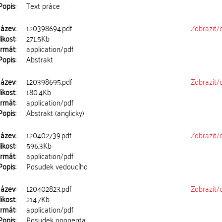
Popis:
Text práce
ázev:
120398694.pdf
Zobrazit/
ikost:
271.5Kb
rmát:
application/pdf
Popis:
Abstrakt
ázev:
120398695.pdf
Zobrazit/
ikost:
180.4Kb
rmát:
application/pdf
Popis:
Abstrakt (anglicky)
ázev:
120402739.pdf
Zobrazit/
ikost:
596.3Kb
rmát:
application/pdf
Popis:
Posudek vedoucího
ázev:
120402823.pdf
Zobrazit/
ikost:
214.7Kb
rmát:
application/pdf
Popis:
Posudek oponenta