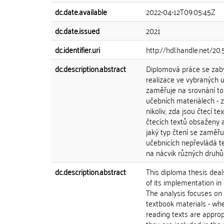
dc.date.available
2022-04-12T09:05:45Z
dc.date.issued
2021
dc.identifier.uri
http://hdl.handle.net/2
dc.description.abstract
Diplomová práce se zab
realizace ve vybraných u
zaměřuje na srovnání toh
učebních materiálech - 
nikoliv, zda jsou čtecí t
čtecích textů obsaženy a
jaký typ čtení se zaměřuj
učebnicích nepřevládá t
na nácvik různých druhů
dc.description.abstract
This diploma thesis dea
of its implementation in
The analysis focuses on
textbook materials - whet
reading texts are approp