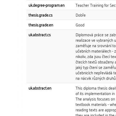
uk.degree-program.en
Teacher Training for Se
thesis.grade.cs
Dobře
thesis.grade.en
Good
uk.abstract.cs
Diplomová práce se zab
realizace ve vybraných u
zaměřuje na srovnání toh
učebních materiálech - 
nikoliv, zda jsou čtecí t
čtecích textů obsaženy a
jaký typ čtení se zaměřuj
učebnicích nepřevládá t
na nácvik různých druhů
uk.abstract.en
This diploma thesis dea
of its implementation in
The analysis focuses on
textbook materials - whet
reading texts are approp
they are included in the 