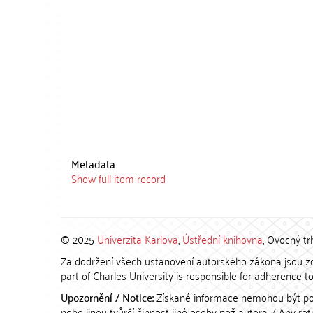
Metadata
Show full item record
© 2025
Univerzita Karlova
,
Ústřední knihovna
, Ovocný tr
Za dodržení všech ustanovení autorského zákona jsou zod
part of Charles University is responsible for adherence to 
Upozornění / Notice:
Získané informace nemohou být po
nebo jinou tvůrčí činnost jiné osoby než autora. / Any r