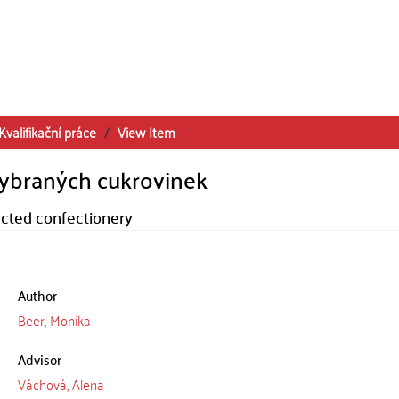
Kvalifikační práce
View Item
vybraných cukrovinek
ected confectionery
Author
Beer, Monika
Advisor
Váchová, Alena