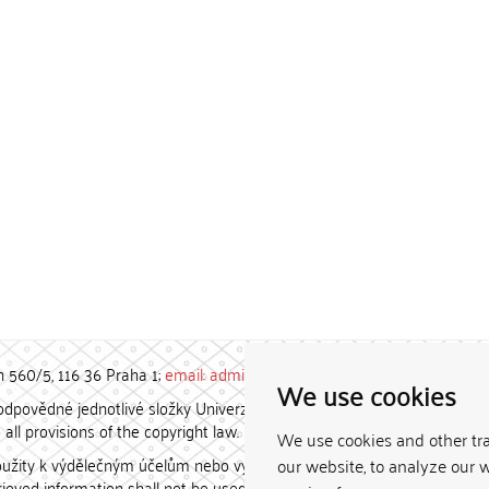
h 560/5, 116 36 Praha 1;
email: admin-repozitar [at] cuni.cz
We use cookies
povědné jednotlivé složky Univerzity Karlovy. / Each constituent
all provisions of the copyright law.
We use cookies and other tr
užity k výdělečným účelům nebo vydávány za studijní, vědeckou
our website, to analyze our w
etrieved information shall not be used for any commercial purposes