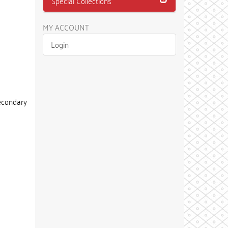
Special Collections
MY ACCOUNT
Login
econdary