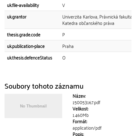
uk.file-availability
V
uk.grantor
Univerzita Karlova, Právnická fakulta,
Katedra občanského práva
thesis.grade.code
P
uk.publication-place
Praha
uk.thesis.defenceStatus
O
Soubory tohoto záznamu
Název:
150053167.pdf
Velikost:
1.460Mb
Formát:
application/pdf
Popis: