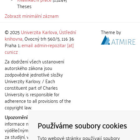
Theses
Zobrazit minimální záznam
© 2025
Univerzita Karlova
,
Ústřední
Theme by
knihovna
, Ovocný trh 560/5, 116 36
Praha 1;
email: admin-repozitar [at]
cuni.cz
Za dodržení všech ustanovení
autorského zákona jsou
zodpovědné jednotlivé složky
Univerzity Karlovy. / Each
constituent part of Charles
University is responsible for
adherence to all provisions of the
copyright law.
Upozornění / Notice:
Získané
Používáme soubory cookies
informace nemohou být použity k
výdělečným účelům nebo vydávány
za studijní, vědeckou nebo jinou
Tyto webové stránky používají soubory