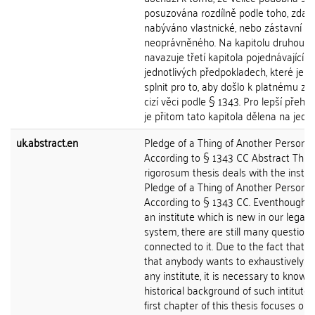
posuzována rozdílně podle toho, zda j
nabýváno vlastnické, nebo zástavní p
neoprávněného. Na kapitolu druhou
navazuje třetí kapitola pojednávající o
jednotlivých předpokladech, které je n
splnit pro to, aby došlo k platnému za
cizí věci podle § 1343. Pro lepší přehl
je přitom tato kapitola dělena na jednot
uk.abstract.en
Pledge of a Thing of Another Person
According to § 1343 CC Abstract This
rigorosum thesis deals with the institu
Pledge of a Thing of Another Person
According to § 1343 CC. Eventhough it
an institute which is new in our legal
system, there are still many questions
connected to it. Due to the fact that i
that anybody wants to exhaustively g
any institute, it is necessary to know 
historical background of such intitute,
first chapter of this thesis focuses on 