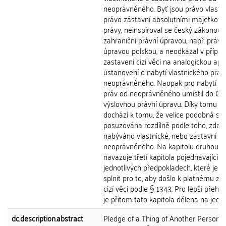
neoprávněného. Byť jsou právo vlastni
právo zástavní absolutními majetkov
právy, neinspiroval se český zákonodá
zahraniční právní úpravou, např. právn
úpravou polskou, a neodkázal v přípa
zastavení cizí věci na analogickou apli
ustanovení o nabytí vlastnického práv
neoprávněného. Naopak pro nabytí o
práv od neoprávněného umístil do OZ
výslovnou právní úpravu. Díky tomu v
dochází k tomu, že velice podobná sit
posuzována rozdílně podle toho, zda j
nabýváno vlastnické, nebo zástavní p
neoprávněného. Na kapitolu druhou
navazuje třetí kapitola pojednávající o
jednotlivých předpokladech, které je n
splnit pro to, aby došlo k platnému za
cizí věci podle § 1343. Pro lepší přehl
je přitom tato kapitola dělena na jednot
dc.description.abstract
Pledge of a Thing of Another Person