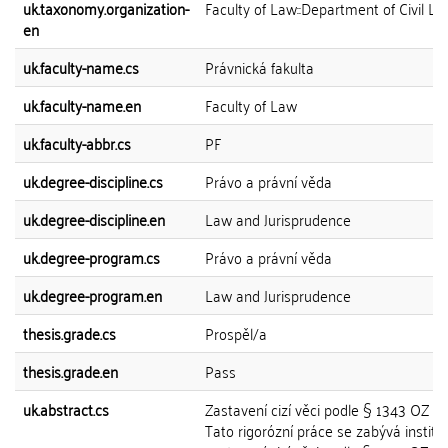
uk.taxonomy.organization-
Faculty of Law::Department of Civil L
en
uk.faculty-name.cs
Právnická fakulta
uk.faculty-name.en
Faculty of Law
uk.faculty-abbr.cs
PF
uk.degree-discipline.cs
Právo a právní věda
uk.degree-discipline.en
Law and Jurisprudence
uk.degree-program.cs
Právo a právní věda
uk.degree-program.en
Law and Jurisprudence
thesis.grade.cs
Prospěl/a
thesis.grade.en
Pass
uk.abstract.cs
Zastavení cizí věci podle § 1343 OZ A
Tato rigorózní práce se zabývá instit