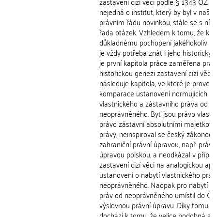
zastavení cizí věci podle § 1343 OZ. B
nejedná o institut, který by byl v naše
právním řádu novinkou, stále se s ním 
řada otázek. Vzhledem k tomu, že k
důkladnému pochopení jakéhokoliv ins
je vždy potřeba znát i jeho historický v
je první kapitola práce zaměřena práv
historickou genezi zastavení cizí věci.
následuje kapitola, ve které je proved
komparace ustanovení normujících na
vlastnického a zástavního práva od
neoprávněného. Byť jsou právo vlastni
právo zástavní absolutními majetkov
právy, neinspiroval se český zákonodá
zahraniční právní úpravou, např. právn
úpravou polskou, a neodkázal v přípa
zastavení cizí věci na analogickou apli
ustanovení o nabytí vlastnického práv
neoprávněného. Naopak pro nabytí o
práv od neoprávněného umístil do OZ
výslovnou právní úpravu. Díky tomu v
dochází k tomu, že velice podobná sit