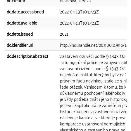
dc.creator
Mališová, Tereza
dc.date.accessioned
2022-04-13T10:17:23Z
dc.date.available
2022-04-13T10:17:23Z
dc.date.issued
2021
dc.identifier.uri
http://hdl.handle.net/20.500.11956/14
dc.description.abstract
Zastavení cizí věci podle § 1343 OZ A
Tato rigorózní práce se zabývá instit
zastavení cizí věci podle § 1343 OZ. B
nejedná o institut, který by byl v naše
právním řádu novinkou, stále se s ním 
řada otázek. Vzhledem k tomu, že k
důkladnému pochopení jakéhokoliv ins
je vždy potřeba znát i jeho historický v
je první kapitola práce zaměřena práv
historickou genezi zastavení cizí věci.
následuje kapitola, ve které je proved
komparace ustanovení normujících na
vlastnického a zástavního práva od