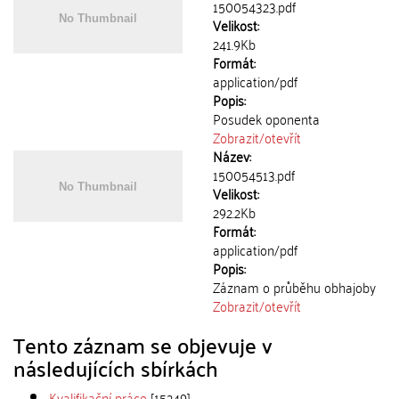
150054323.pdf
Velikost:
241.9Kb
Formát:
application/pdf
Popis:
Posudek oponenta
Zobrazit/
otevřít
Název:
150054513.pdf
Velikost:
292.2Kb
Formát:
application/pdf
Popis:
Záznam o průběhu obhajoby
Zobrazit/
otevřít
Tento záznam se objevuje v
následujících sbírkách
Kvalifikační práce
[15249]