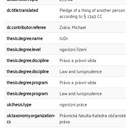
dc.title.translated
Pledge of a thing of another person
according to § 1343 CC
dc.contributor.referee
Zvára, Michael
thesis.degree.name
JUDr.
thesis.degree.level
rigorózní řízení
thesis.degree.discipline
Právo a právní věda
thesis.degree.discipline
Law and Jurisprudence
thesis.degree.program
Právo a právní věda
thesis.degree.program
Law and Jurisprudence
uk.thesis.type
rigorózní práce
uk.taxonomy.organization-
Právnická fakulta::Katedra občanskéh
cs
práva