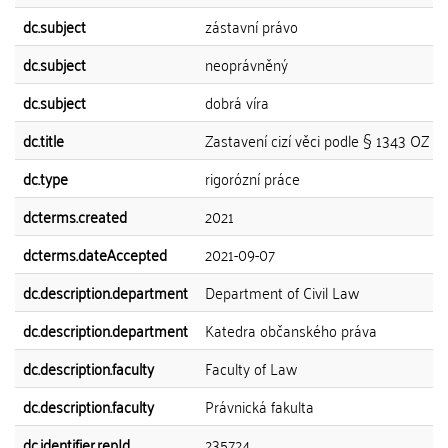
dc.subject
zástavní právo
dc.subject
neoprávněný
dc.subject
dobrá víra
dc.title
Zastavení cizí věci podle § 1343 OZ
dc.type
rigorózní práce
dcterms.created
2021
dcterms.dateAccepted
2021-09-07
dc.description.department
Department of Civil Law
dc.description.department
Katedra občanského práva
dc.description.faculty
Faculty of Law
dc.description.faculty
Právnická fakulta
dc.identifier.repId
235724