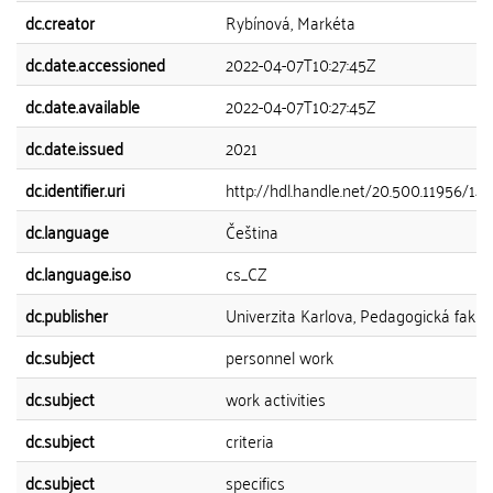
dc.creator
Rybínová, Markéta
dc.date.accessioned
2022-04-07T10:27:45Z
dc.date.available
2022-04-07T10:27:45Z
dc.date.issued
2021
dc.identifier.uri
http://hdl.handle.net/20.500.11956/14
dc.language
Čeština
dc.language.iso
cs_CZ
dc.publisher
Univerzita Karlova, Pedagogická fakul
dc.subject
personnel work
dc.subject
work activities
dc.subject
criteria
dc.subject
specifics