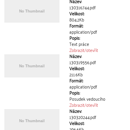
Název:
130316744.pdf
Velikost:
804.2Kb
Formát:
application/pdf
Popis:
Text práce
Zobrazit/
otevřít
Název:
130319556.pdf
Velikost:
211.6Kb
Formát:
application/pdf
Popis:
Posudek vedoucího
Zobrazit/
otevřít
Název:
130320244.pdf
Velikost:
296.6Kb