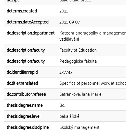
dcterms.created
2021
dcterms.dateAccepted
2021-09-07
dc.description.department
Katedra andragogiky a management
vzdělávání
dc.description.faculty
Faculty of Education
dc.description.faculty
Pedagogická fakulta
dc.identifier.repId
237743
dc.title.translated
Specifics of personnel work at school
dc.contributor.referee
Šafránková, Jana Marie
thesis.degree.name
Bc.
thesis.degree.level
bakalářské
thesis.degree.discipline
Školský management