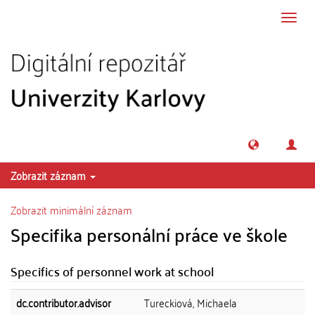
Přeskočit na obsah
Přepn
navig
Zobrazit záznam
Zobrazit minimální záznam
Specifika personální práce ve škole
Specifics of personnel work at school
dc.contributor.advisor
Tureckiová, Michaela