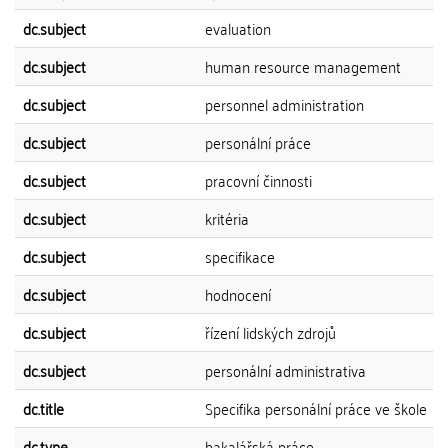
dc.subject
evaluation
dc.subject
human resource management
dc.subject
personnel administration
dc.subject
personální práce
dc.subject
pracovní činnosti
dc.subject
kritéria
dc.subject
specifikace
dc.subject
hodnocení
dc.subject
řízení lidských zdrojů
dc.subject
personální administrativa
dc.title
Specifika personální práce ve škole
dc.type
bakalářská práce