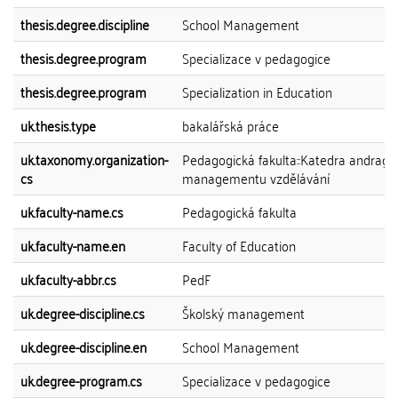
thesis.degree.discipline
School Management
thesis.degree.program
Specializace v pedagogice
thesis.degree.program
Specialization in Education
uk.thesis.type
bakalářská práce
uk.taxonomy.organization-
Pedagogická fakulta::Katedra andrago
cs
managementu vzdělávání
uk.faculty-name.cs
Pedagogická fakulta
uk.faculty-name.en
Faculty of Education
uk.faculty-abbr.cs
PedF
uk.degree-discipline.cs
Školský management
uk.degree-discipline.en
School Management
uk.degree-program.cs
Specializace v pedagogice