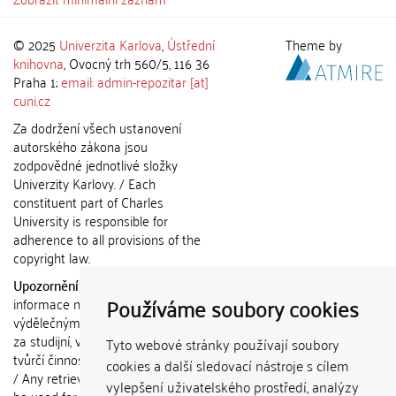
© 2025
Univerzita Karlova
,
Ústřední
Theme by
knihovna
, Ovocný trh 560/5, 116 36
Praha 1;
email: admin-repozitar [at]
cuni.cz
Za dodržení všech ustanovení
autorského zákona jsou
zodpovědné jednotlivé složky
Univerzity Karlovy. / Each
constituent part of Charles
University is responsible for
adherence to all provisions of the
copyright law.
Upozornění / Notice:
Získané
Používáme soubory cookies
informace nemohou být použity k
výdělečným účelům nebo vydávány
za studijní, vědeckou nebo jinou
Tyto webové stránky používají soubory
tvůrčí činnost jiné osoby než autora.
cookies a další sledovací nástroje s cílem
/ Any retrieved information shall not
vylepšení uživatelského prostředí, analýzy