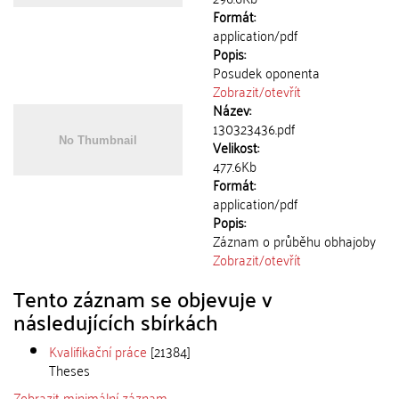
Formát:
application/pdf
Popis:
Posudek oponenta
Zobrazit/
otevřít
Název:
130323436.pdf
Velikost:
477.6Kb
Formát:
application/pdf
Popis:
Záznam o průběhu obhajoby
Zobrazit/
otevřít
Tento záznam se objevuje v
následujících sbírkách
Kvalifikační práce
[21384]
Theses
Zobrazit minimální záznam