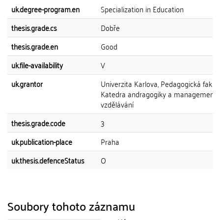
uk.degree-program.en
Specialization in Education
thesis.grade.cs
Dobře
thesis.grade.en
Good
uk.file-availability
V
uk.grantor
Univerzita Karlova, Pedagogická fakult
Katedra andragogiky a management
vzdělávání
thesis.grade.code
3
uk.publication-place
Praha
uk.thesis.defenceStatus
O
Soubory tohoto záznamu