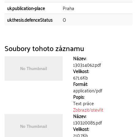
uk.publication-place
Praha
uk.thesis.defenceStatus
O
Soubory tohoto záznamu
Název:
130314062.pdf
Velikost:
671.6Kb
Formát:
application/pdf
Popis:
Text práce
Zobrazit/
otevřít
Název:
130320085.pdf
Velikost:
210.7Kb