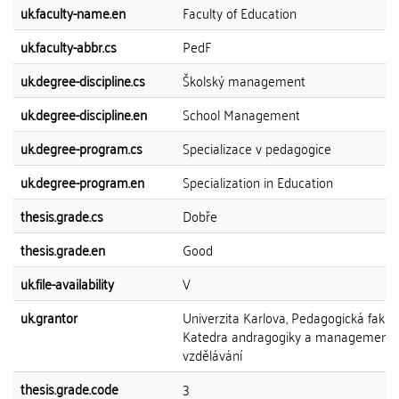
uk.faculty-name.en
Faculty of Education
uk.faculty-abbr.cs
PedF
uk.degree-discipline.cs
Školský management
uk.degree-discipline.en
School Management
uk.degree-program.cs
Specializace v pedagogice
uk.degree-program.en
Specialization in Education
thesis.grade.cs
Dobře
thesis.grade.en
Good
uk.file-availability
V
uk.grantor
Univerzita Karlova, Pedagogická fakult
Katedra andragogiky a management
vzdělávání
thesis.grade.code
3