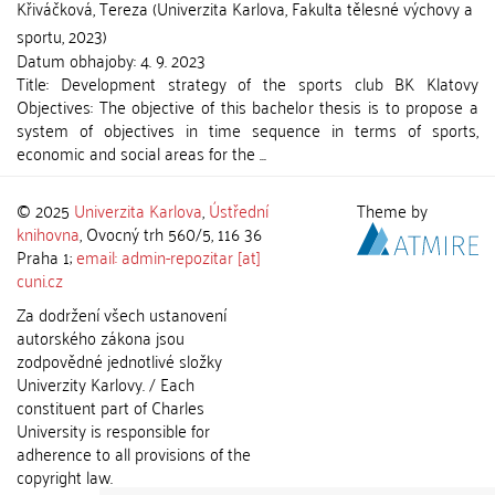
Křiváčková, Tereza
(
Univerzita Karlova, Fakulta tělesné výchovy a
sportu
,
2023
)
Datum obhajoby:
4. 9. 2023
Title: Development strategy of the sports club BK Klatovy
Objectives: The objective of this bachelor thesis is to propose a
system of objectives in time sequence in terms of sports,
economic and social areas for the ...
© 2025
Univerzita Karlova
,
Ústřední
Theme by
knihovna
, Ovocný trh 560/5, 116 36
Praha 1;
email: admin-repozitar [at]
cuni.cz
Za dodržení všech ustanovení
autorského zákona jsou
zodpovědné jednotlivé složky
Univerzity Karlovy. / Each
constituent part of Charles
University is responsible for
adherence to all provisions of the
copyright law.