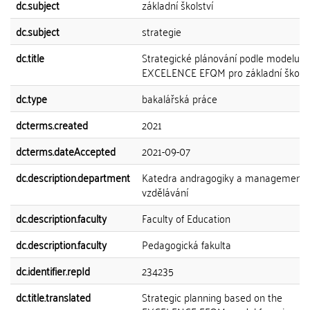
dc.subject
základní školství
dc.subject
strategie
dc.title
Strategické plánování podle modelu
EXCELENCE EFQM pro základní školy
dc.type
bakalářská práce
dcterms.created
2021
dcterms.dateAccepted
2021-09-07
dc.description.department
Katedra andragogiky a management
vzdělávání
dc.description.faculty
Faculty of Education
dc.description.faculty
Pedagogická fakulta
dc.identifier.repId
234235
dc.title.translated
Strategic planning based on the