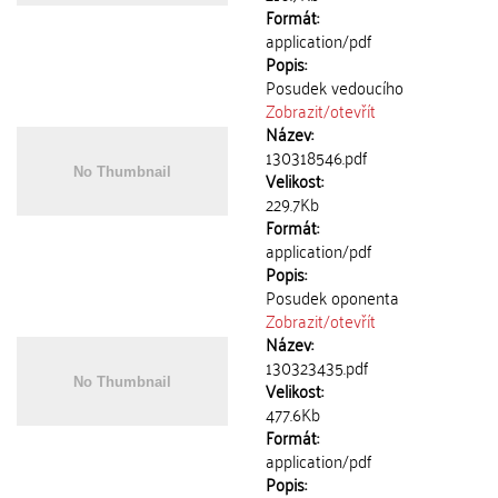
Formát:
application/pdf
Popis:
Posudek vedoucího
Zobrazit/
otevřít
Název:
130318546.pdf
Velikost:
229.7Kb
Formát:
application/pdf
Popis:
Posudek oponenta
Zobrazit/
otevřít
Název:
130323435.pdf
Velikost:
477.6Kb
Formát:
application/pdf
Popis: