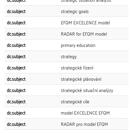
dc.subject
strategic goals
dc.subject
EFQM EXCELENCE model
dc.subject
RADAR for EFQM model
dc.subject
primary education
dc.subject
strategy
dc.subject
strategické řízení
dc.subject
strategické plánování
dc.subject
strategické situační analýzy
dc.subject
strategické cíle
dc.subject
model EXCELENCE EFQM
dc.subject
RADAR pro model EFQM