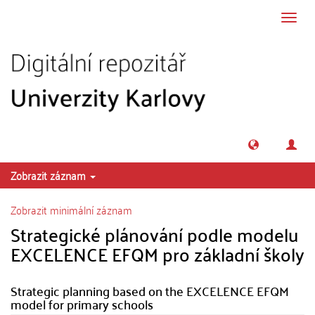
Přeskočit na obsah
Přepn
navig
Zobrazit záznam
Zobrazit minimální záznam
Strategické plánování podle modelu
EXCELENCE EFQM pro základní školy
Strategic planning based on the EXCELENCE EFQM
model for primary schools