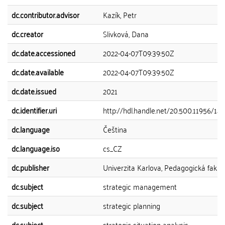
dc.contributor.advisor
Kazík, Petr
dc.creator
Slivková, Dana
dc.date.accessioned
2022-04-07T09:39:50Z
dc.date.available
2022-04-07T09:39:50Z
dc.date.issued
2021
dc.identifier.uri
http://hdl.handle.net/20.500.11956/14
dc.language
Čeština
dc.language.iso
cs_CZ
dc.publisher
Univerzita Karlova, Pedagogická fakul
dc.subject
strategic management
dc.subject
strategic planning
dc.subject
strategic situation analysis