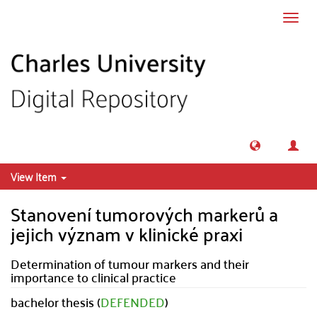
Skip to main content
Toggl
navig
View Item
Stanovení tumorových markerů a
jejich význam v klinické praxi
Determination of tumour markers and their
importance to clinical practice
bachelor thesis (
DEFENDED
)