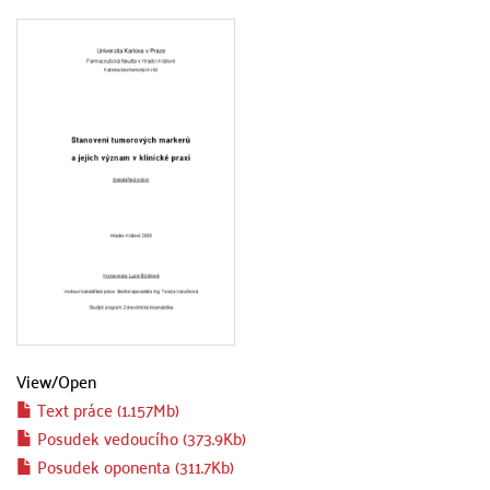
View/
Open
Text práce (1.157Mb)
Posudek vedoucího (373.9Kb)
Posudek oponenta (311.7Kb)