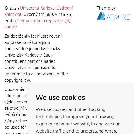
© 2025
Univerzita Karlova
,
Ústřední
Theme by
knihovna
, Ovocný trh 560/5, 116 36
Praha 1;
email: admin-repozitar [at]
cuni.cz
Za dodržení všech ustanovení
autorského zákona jsou
zodpovědné jednotlivé složky
Univerzity Karlovy. / Each
constituent part of Charles
University is responsible for
adherence to all provisions of the
copyright law.
Upozornění / Notice:
Získané
We use cookies
informace nemohou být použity k
výdělečným účelům nebo vydávány
za studijní, vědeckou nebo jinou
We use cookies and other tracking
tvůrčí činnost jiné osoby než autora.
technologies to improve your browsing
/ Any retrieved information shall not
experience on our website, to analyze our
be used for any commercial
website traffic, and to understand where
purposes or claimed as results of