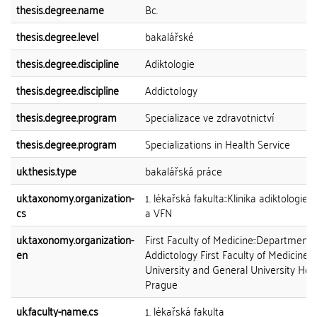
thesis.degree.name
Bc.
thesis.degree.level
bakalářské
thesis.degree.discipline
Adiktologie
thesis.degree.discipline
Addictology
thesis.degree.program
Specializace ve zdravotnictví
thesis.degree.program
Specializations in Health Service
uk.thesis.type
bakalářská práce
uk.taxonomy.organization-
1. lékařská fakulta::Klinika adiktologie 
cs
a VFN
uk.taxonomy.organization-
First Faculty of Medicine::Department 
en
Addictology First Faculty of Medicine 
University and General University Hosp
Prague
uk.faculty-name.cs
1. lékařská fakulta