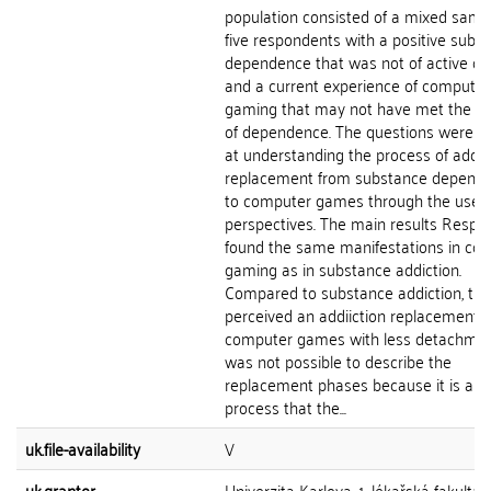
population consisted of a mixed samp
five respondents with a positive subs
dependence that was not of active du
and a current experience of computer
gaming that may not have met the cri
of dependence. The questions were 
at understanding the process of addic
replacement from substance depend
to computer games through the users
perspectives. The main results Respo
found the same manifestations in co
gaming as in substance addiction.
Compared to substance addiction, th
perceived an addiiction replacement t
computer games with less detachment
was not possible to describe the
replacement phases because it is a g
process that the...
uk.file-availability
V
uk.grantor
Univerzita Karlova, 1. lékařská fakulta, 