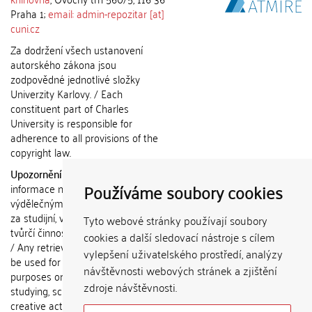
Praha 1;
email: admin-repozitar [at]
cuni.cz
Za dodržení všech ustanovení
autorského zákona jsou
zodpovědné jednotlivé složky
Univerzity Karlovy. / Each
constituent part of Charles
University is responsible for
adherence to all provisions of the
copyright law.
Upozornění / Notice:
Získané
Používáme soubory cookies
informace nemohou být použity k
výdělečným účelům nebo vydávány
za studijní, vědeckou nebo jinou
Tyto webové stránky používají soubory
tvůrčí činnost jiné osoby než autora.
cookies a další sledovací nástroje s cílem
/ Any retrieved information shall not
vylepšení uživatelského prostředí, analýzy
be used for any commercial
návštěvnosti webových stránek a zjištění
purposes or claimed as results of
zdroje návštěvnosti.
studying, scientific or any other
creative activities of any person