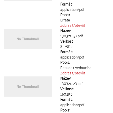
Formát:
application/pdf
Popis:
Errata
Zobrazit/
otevřít
Název:
130321632.pdf
Velikost:
81.79Kb
Formát:
application/pdf
Popis:
Posudek vedoucího
Zobrazit/
otevřít
Název:
130321223.pdf
Velikost:
160.1Kb
Formát:
application/pdf
Popis: