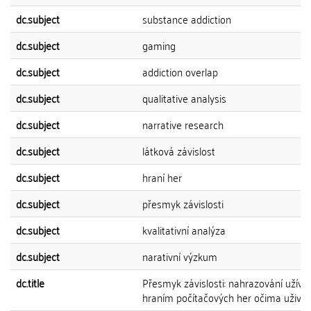
dc.subject
substance addiction
dc.subject
gaming
dc.subject
addiction overlap
dc.subject
qualitative analysis
dc.subject
narrative research
dc.subject
látková závislost
dc.subject
hraní her
dc.subject
přesmyk závislosti
dc.subject
kvalitativní analýza
dc.subject
narativní výzkum
dc.title
Přesmyk závislosti: nahrazování užívá
hraním počítačových her očima uživat