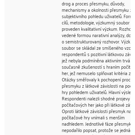
drog a proces přesmyku, důvody,
mechanismy a okolnosti přesmyku ze
subjektivního pohledu uživatelů. Form
cílů, metodologie, výzkumný soubor By
proveden kvalitativní výzkum. Rozhov
vedené formou narativní analýzy, dop
o semistrukturovaný rozhovor. Výzku
soubor se skládal ze smíšeného vzork
respondentů s pozitivní látkovou závisl
jež nebyla podmíněna aktivním trvání
současně zkušeností s hraním počíta
her, jež nemuselo splňovat kritéria závi
Otázky směřovaly k pochopení proce
přesmyku z látkové závislosti na počí
hry pohledem uživatelů. Hlavní výsled
Respondenti nalezli shodné projevy př
počítačových her jako při látkové závisl
Oproti látkové závislosti přesmyk na
počítačové hry vnímali s menším
nadhledem. Jednotlivé fáze přesmyku
nepodařilo popsat, protože se jedná o