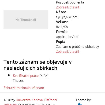
Posudek oponenta
Zobrazit/
otevřít
Název:
130323428.pdf
Velikost:
820.7Kb
Formát:
application/pdf
Popis:
Záznam o průběhu obhajoby
Zobrazit/
otevřít
Tento záznam se objevuje v
následujících sbírkách
Kvalifikační práce
[5135]
Theses
Zobrazit minimální záznam
© 2025
Univerzita Karlova
,
Ústřední
Theme by
knihovna
, Ovocný trh 560/5, 116 36