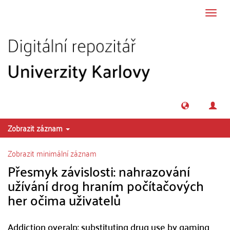
Přeskočit na obsah
Přepn
navig
Zobrazit záznam
Zobrazit minimální záznam
Přesmyk závislosti: nahrazování
užívání drog hraním počítačových
her očima uživatelů
Addiction overalp: substituting drug use by gaming