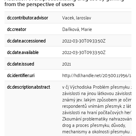
from the perspective of users
dc.contributor.advisor
Vacek, Jaroslav
dc.creator
Daňková, Marie
dc.date.accessioned
2022-03-30T09:33:50Z
dc.date.available
2022-03-30T09:33:50Z
dc.date.issued
2021
dc.identifier.uri
http://hdl.handle.net/20.500.11956/14
dc.description.abstract
v čj Východiska Problém přesmyku z l
závislosti na jinou látkovou závislost j
známý jev. Jakým způsobem je očima
respondentů vnímám přesmyk z látko
závislosti na hraní počítačových her?
Zkoumání problematiky nahrazování u
drog a proces přesmyku, důvody,
mechanismy a okolnosti přesmyku ze