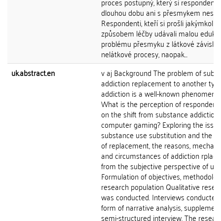
proces postupný, který si respondenti
dlouhou dobu ani s přesmykem nespoj
Respondenti, kteří si prošli jakýmkoli
způsobem léčby udávali malou edukac
problému přesmyku z látkové závislos
nelátkové procesy, naopak...
uk.abstract.en
v aj Background The problem of subs
addiction replacement to another type
addiction is a well-known phenomeno
What is the perception of respondents
on the shift from substance addiction 
computer gaming? Exploring the issue
substance use substitution and the p
of replacement, the reasons, mechan
and circumstances of addiction rplac
from the subjective perspective of use
Formulation of objectives, methodolog
research population Qualitative resea
was conducted. Interviews conducted 
form of narrative analysis, supplemen
semi-structured interview. The resear