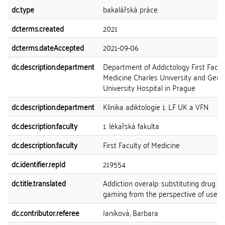
dc.type
bakalářská práce
dcterms.created
2021
dcterms.dateAccepted
2021-09-06
dc.description.department
Department of Addictology First Facult
Medicine Charles University and Gene
University Hospital in Prague
dc.description.department
Klinika adiktologie 1. LF UK a VFN
dc.description.faculty
1. lékařská fakulta
dc.description.faculty
First Faculty of Medicine
dc.identifier.repId
219554
dc.title.translated
Addiction overalp: substituting drug u
gaming from the perspective of users
dc.contributor.referee
Janíková, Barbara