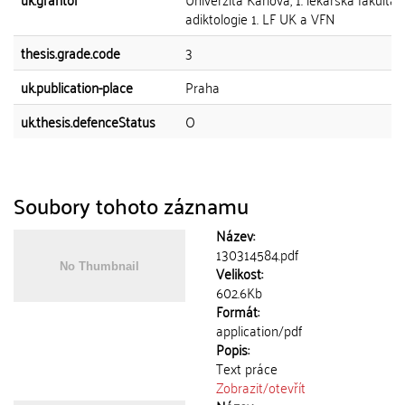
adiktologie 1. LF UK a VFN
thesis.grade.code
3
uk.publication-place
Praha
uk.thesis.defenceStatus
O
Soubory tohoto záznamu
Název:
130314584.pdf
Velikost:
602.6Kb
Formát:
application/pdf
Popis:
Text práce
Zobrazit/
otevřít