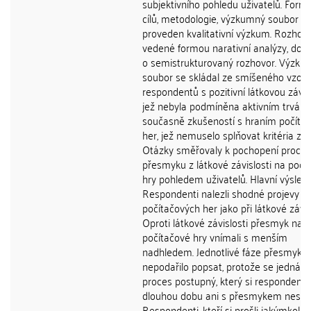
subjektivního pohledu uživatelů. Form
cílů, metodologie, výzkumný soubor By
proveden kvalitativní výzkum. Rozhov
vedené formou narativní analýzy, dop
o semistrukturovaný rozhovor. Výzku
soubor se skládal ze smíšeného vzork
respondentů s pozitivní látkovou závisl
jež nebyla podmíněna aktivním trvání
současně zkušeností s hraním počíta
her, jež nemuselo splňovat kritéria závi
Otázky směřovaly k pochopení proce
přesmyku z látkové závislosti na počí
hry pohledem uživatelů. Hlavní výsled
Respondenti nalezli shodné projevy př
počítačových her jako při látkové závisl
Oproti látkové závislosti přesmyk na
počítačové hry vnímali s menším
nadhledem. Jednotlivé fáze přesmyku
nepodařilo popsat, protože se jedná o
proces postupný, který si respondenti
dlouhou dobu ani s přesmykem nespoj
Respondenti, kteří si prošli jakýmkoli