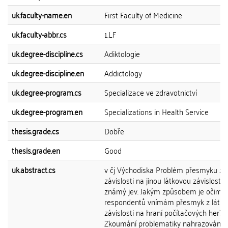
uk.faculty-name.en
First Faculty of Medicine
uk.faculty-abbr.cs
1.LF
uk.degree-discipline.cs
Adiktologie
uk.degree-discipline.en
Addictology
uk.degree-program.cs
Specializace ve zdravotnictví
uk.degree-program.en
Specializations in Health Service
thesis.grade.cs
Dobře
thesis.grade.en
Good
uk.abstract.cs
v čj Východiska Problém přesmyku z l
závislosti na jinou látkovou závislost j
známý jev. Jakým způsobem je očima
respondentů vnímám přesmyk z látko
závislosti na hraní počítačových her?
Zkoumání problematiky nahrazování u