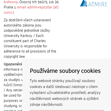
knihovna
, Ovocný trh 560/5, 116 36
Praha 1;
email: admin-repozitar [at]
cuni.cz
Za dodržení všech ustanovení
autorského zákona jsou
zodpovědné jednotlivé složky
Univerzity Karlovy. / Each
constituent part of Charles
University is responsible for
adherence to all provisions of the
copyright law.
Upozornění / Notice:
Získané
Používáme soubory cookies
informace nemohou být použity k
výdělečným účelům nebo vydávány
za studijní, vědeckou nebo jinou
Tyto webové stránky používají soubory
tvůrčí činnost jiné osoby než autora.
cookies a další sledovací nástroje s cílem
/ Any retrieved information shall not
vylepšení uživatelského prostředí, analýzy
be used for any commercial
návštěvnosti webových stránek a zjištění
purposes or claimed as results of
zdroje návštěvnosti.
studying, scientific or any other
creative activities of any person