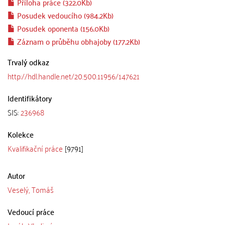
Příloha práce (322.0Kb)
Posudek vedoucího (984.2Kb)
Posudek oponenta (156.0Kb)
Záznam o průběhu obhajoby (177.2Kb)
Trvalý odkaz
http://hdl.handle.net/20.500.11956/147621
Identifikátory
SIS:
236968
Kolekce
Kvalifikační práce
[9791]
Autor
Veselý, Tomáš
Vedoucí práce