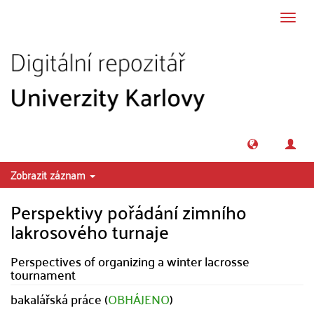
Přeskočit na obsah
Přepn
navig
Zobrazit záznam
Perspektivy pořádání zimního
lakrosového turnaje
Perspectives of organizing a winter lacrosse
tournament
bakalářská práce (
OBHÁJENO
)