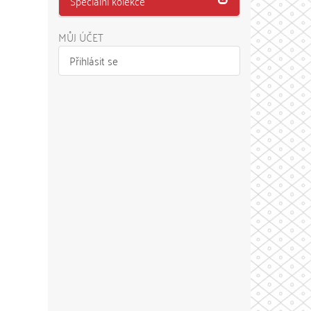
Speciální kolekce
MŮJ ÚČET
Přihlásit se