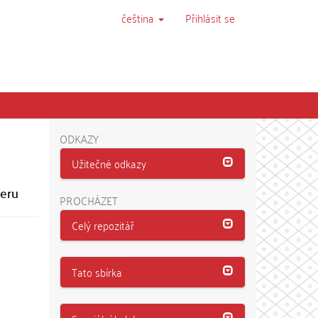
čeština
Přihlásit se
ODKAZY
Užitečné odkazy
Peru
PROCHÁZET
Celý repozitář
Tato sbírka