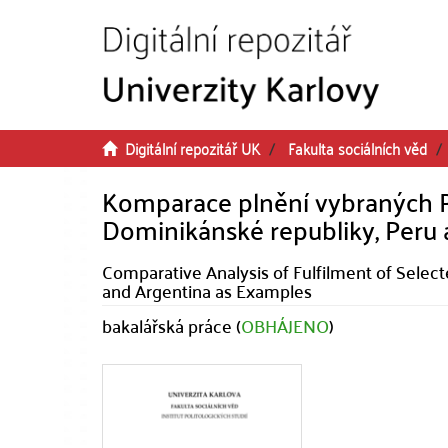
Přeskočit na obsah
Digitální repozitář UK
Fakulta sociálních věd
Komparace plnění vybraných Roz
Dominikánské republiky, Peru 
Comparative Analysis of Fulfilment of Sele
and Argentina as Examples
bakalářská práce (
OBHÁJENO
)