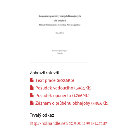
Zobrazit/
otevřít
Text práce (602.6Kb)
Posudek vedoucího (596.5Kb)
Posudek oponenta (1.766Mb)
Záznam o průběhu obhajoby (338.6Kb)
Trvalý odkaz
http://hdl.handle.net/20.500.11956/147287