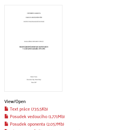
View/
Open
Text práce (735.5Kb)
Posudek vedoucího (1.771Mb)
Posudek oponenta (2.057Mb)