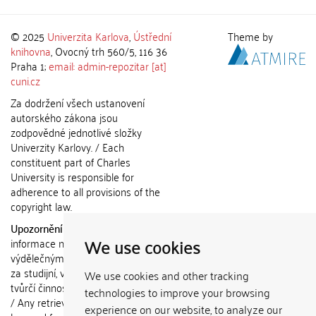
© 2025
Univerzita Karlova
,
Ústřední
Theme by
knihovna
, Ovocný trh 560/5, 116 36
Praha 1;
email: admin-repozitar [at]
cuni.cz
Za dodržení všech ustanovení
autorského zákona jsou
zodpovědné jednotlivé složky
Univerzity Karlovy. / Each
constituent part of Charles
University is responsible for
adherence to all provisions of the
copyright law.
Upozornění / Notice:
Získané
We use cookies
informace nemohou být použity k
výdělečným účelům nebo vydávány
za studijní, vědeckou nebo jinou
We use cookies and other tracking
tvůrčí činnost jiné osoby než autora.
technologies to improve your browsing
/ Any retrieved information shall not
experience on our website, to analyze our