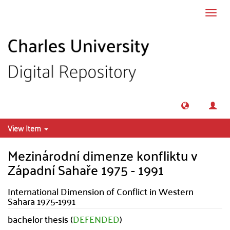
Skip to main content
Toggl
navig
View Item
Mezinárodní dimenze konfliktu v
Západní Sahaře 1975 - 1991
International Dimension of Conflict in Western
Sahara 1975-1991
bachelor thesis (
DEFENDED
)