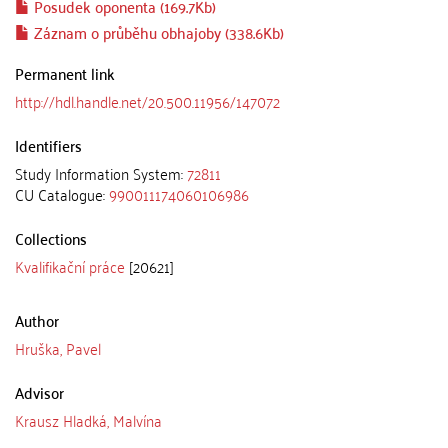
Posudek oponenta (169.7Kb)
Záznam o průběhu obhajoby (338.6Kb)
Permanent link
http://hdl.handle.net/20.500.11956/147072
Identifiers
Study Information System:
72811
CU Catalogue:
990011174060106986
Collections
Kvalifikační práce
[20621]
Author
Hruška, Pavel
Advisor
Krausz Hladká, Malvína