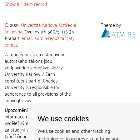
Show full item record
© 2025
Univerzita Karlova
,
Ústřední
Theme by
knihovna
, Ovocný trh 560/5, 116 36
Praha 1;
email: admin-repozitar [at]
cuni.cz
Za dodržení všech ustanovení
autorského zákona jsou
zodpovědné jednotlivé složky
Univerzity Karlovy. / Each
constituent part of Charles
University is responsible for
adherence to all provisions of the
copyright law.
Upozornění / Notice:
Získané
We use cookies
informace nemohou být použity k
výdělečným účelům nebo vydávány
za studijní, vědeckou nebo jinou
We use cookies and other tracking
tvůrčí činnost jiné osoby než autora.
technologies to improve your browsing