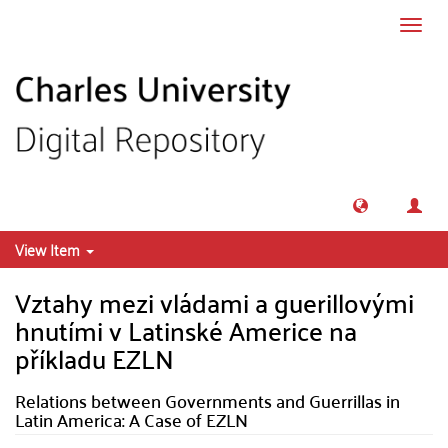
Skip to main content
Toggl
navig
View Item
Vztahy mezi vládami a guerillovými
hnutími v Latinské Americe na
příkladu EZLN
Relations between Governments and Guerrillas in
Latin America: A Case of EZLN