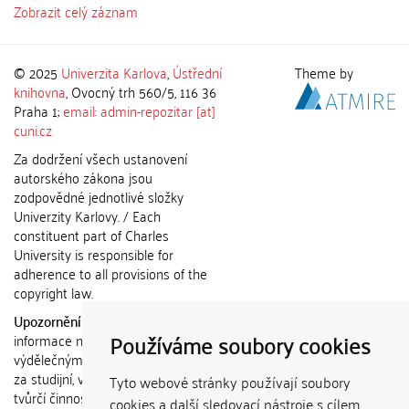
Zobrazit celý záznam
© 2025
Univerzita Karlova
,
Ústřední
Theme by
knihovna
, Ovocný trh 560/5, 116 36
Praha 1;
email: admin-repozitar [at]
cuni.cz
Za dodržení všech ustanovení
autorského zákona jsou
zodpovědné jednotlivé složky
Univerzity Karlovy. / Each
constituent part of Charles
University is responsible for
adherence to all provisions of the
copyright law.
Upozornění / Notice:
Získané
Používáme soubory cookies
informace nemohou být použity k
výdělečným účelům nebo vydávány
za studijní, vědeckou nebo jinou
Tyto webové stránky používají soubory
tvůrčí činnost jiné osoby než autora.
cookies a další sledovací nástroje s cílem