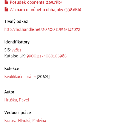
Posudek oponenta (169.7Kb)
Záznam o průběhu obhajoby (338.6Kb)
Trvalý odkaz
http://hdl.handle.net/20.500.11956/147072
Identifikátory
SIS:
72811
Katalog UK:
990011174060106986
Kolekce
Kvalifikační práce
[20621]
Autor
Hruška, Pavel
Vedoucí práce
Krausz Hladká, Malvína