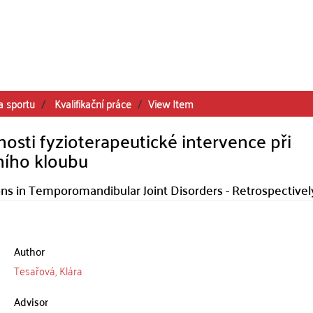
a sportu
Kvalifikační práce
View Item
osti fyzioterapeutické intervence při
ního kloubu
ions in Temporomandibular Joint Disorders - Retrospectivel
Author
Tesařová, Klára
Advisor