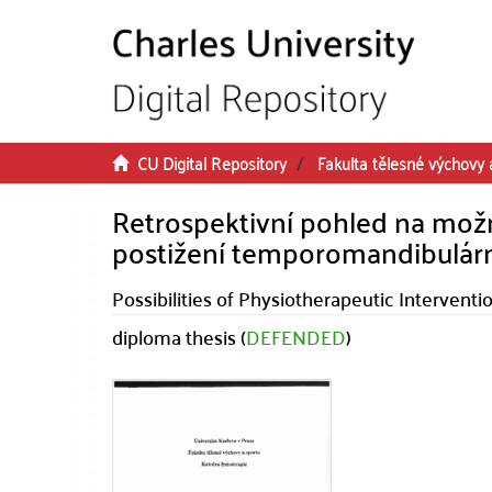
Skip to main content
CU Digital Repository
Fakulta tělesné výchovy 
Retrospektivní pohled na možn
postižení temporomandibulár
Possibilities of Physiotherapeutic Intervent
diploma thesis (
DEFENDED
)