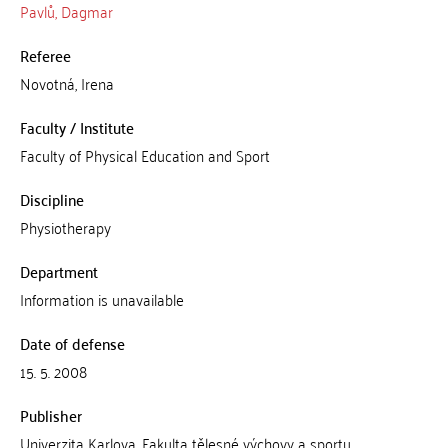
Pavlů, Dagmar
Referee
Novotná, Irena
Faculty / Institute
Faculty of Physical Education and Sport
Discipline
Physiotherapy
Department
Information is unavailable
Date of defense
15. 5. 2008
Publisher
Univerzita Karlova, Fakulta tělesné výchovy a sportu