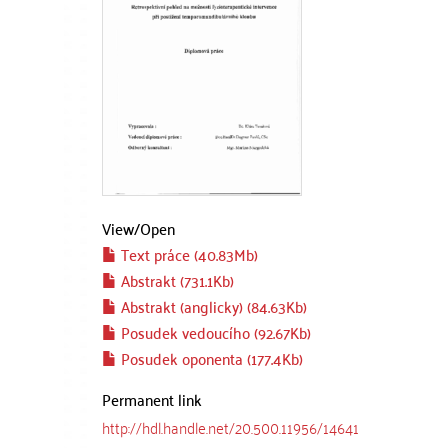
View/
Open
Text práce (40.83Mb)
Abstrakt (731.1Kb)
Abstrakt (anglicky) (84.63Kb)
Posudek vedoucího (92.67Kb)
Posudek oponenta (177.4Kb)
Permanent link
http://hdl.handle.net/20.500.11956/14641